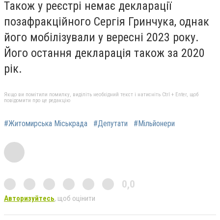
Також у реєстрі немає декларації
позафракційного Сергія Гринчука, однак
його мобілізували у вересні 2023 року.
Його остання декларація також за 2020
рік.
Якщо ви помітили помилку, виділіть необхідний текст і натисніть Ctrl + Enter, щоб
повідомити про це редакцію
#Житомирська Міськрада
#Депутати
#Мільйонери
0,0
Авторизуйтесь
, щоб оцінити