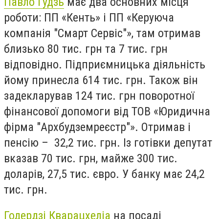
Павло Гудзь
має два основних місця
роботи: ПП «Кенть» і ПП «Керуюча
компанія "Смарт Сервіс"», там отримав
близько 80 тис. грн та 7 тис. грн
відповідно. Підприємницька діяльність
йому принесла 614 тис. грн. Також він
задекларував 124 тис. грн поворотної
фінансової допомоги від ТОВ «Юридична
фірма "Архбудземреєстр"». Отримав і
пенсію – 32,2 тис. грн. Із готівки депутат
вказав 70 тис. грн, майже 300 тис.
доларів, 27,5 тис. євро. У банку має 24,2
тис. грн.
Годердзі Кварацхеліа
на посаді