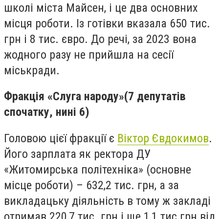
школі міста Майсен, і це два основних
місця роботи. Із готівки вказала 650 тис.
грн і 8 тис. євро. До речі, за 2023 вона
жодного разу не прийшла на сесії
міськради.
Фракція «Слуга народу»
(7 депутатів
спочатку, нині 6)
Головою цієї фракції є
Віктор Євдокимов
.
Його зарплата як ректора ДУ
«Житомирська політехніка» (основне
місце роботи) – 632,2 тис. грн, а за
викладацьку діяльність в тому ж закладі
отримав 220,7 тис. грн і ще 1,1 тис грн від