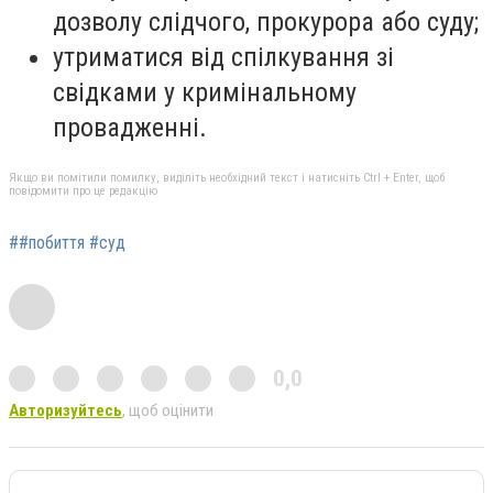
дозволу слідчого, прокурора або суду;
утриматися від спілкування зі
свідками у кримінальному
провадженні.
Якщо ви помітили помилку, виділіть необхідний текст і натисніть Ctrl + Enter, щоб
повідомити про це редакцію
##побиття #суд
0,0
Авторизуйтесь
, щоб оцінити