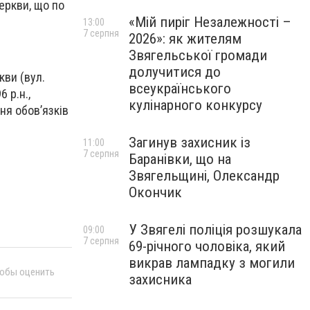
еркви, що по
«Мій пиріг Незалежності –
13:00
7 серпня
2026»: як жителям
Звягельської громади
долучитися до
кви (вул.
всеукраїнського
 р.н.,
кулінарного конкурсу
ня обов’язків
Загинув захисник із
11:00
7 серпня
Баранівки, що на
Звягельщині, Олександр
Окончик
У Звягелі поліція розшукала
09:00
7 серпня
69-річного чоловіка, який
викрав лампадку з могили
тобы оценить
захисника