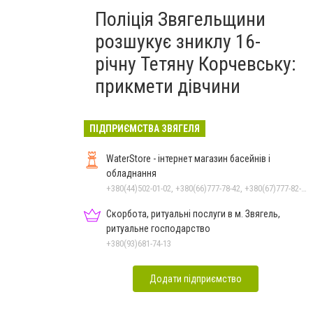
Поліція Звягельщини
розшукує зниклу 16-
річну Тетяну Корчевську:
прикмети дівчини
ПІДПРИЄМСТВА ЗВЯГЕЛЯ
WaterStore - інтернет магазин басейнів і
обладнання
+380(44)502-01-02, +380(66)777-78-42, +380(67)777-82-19, +380(67)890-80-80, +380(73)890-80-80, +380(44)502-01-03
Скорбота, ритуальні послуги в м. Звягель,
ритуальне господарство
+380(93)681-74-13
Додати підприємство