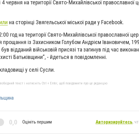
і 4 червня на території Свято-Михайлівської православної ц
или
на сторінці Звягельської міської ради у Facebook.
12:00 год на території Свято-Михайлівської православної цер
я прощання із Захисником Голубом Андрієм Івановичем, 1996
 був відданий військовій присязі та загинув під час виконан
хисті Батьківщини”, - йдеться в повідомленні.
кладовищі у селі Сусли.
бхідний текст і натисніть Ctrl + Enter, щоб повідомити про це редакцію
ельщина
0,0
Оцініть першим
Авторизируйтесь
, ч