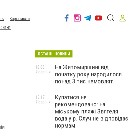
ть
Карта міста
 04141
ОСТАННІ НОВИНИ
На Житомирщині від
18:06
7 серпня
початку року народилося
понад 3 тис немовлят
Купатися не
15:17
7 серпня
рекомендовано: на
міському пляжі Звягеля
вода у р. Случ не відповідає
нормам
нія