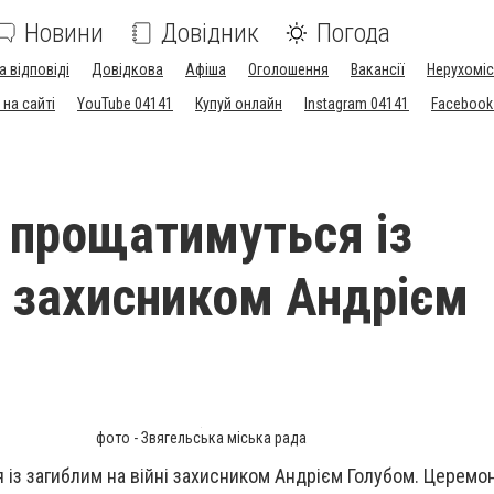
Новини
Довідник
Погода
а відповіді
Довідкова
Афіша
Оголошення
Вакансії
Нерухоміс
на сайті
YouTube 04141
Купуй онлайн
Instagram 04141
Facebook
і прощатимуться із
 захисником Андрієм
фото - Звягельська міська рада
 із загиблим на війні захисником Андрієм Голубом. Церемо