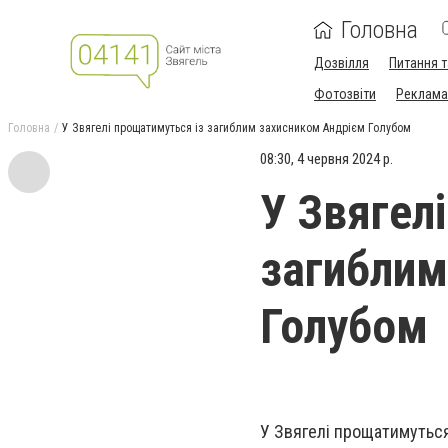
Головна
Дозвілля
Питання т
Фотозвіти
Реклама 
Головна
У Звягелі прощатимуться із загиблим захисником Андрієм Голубом
08:30, 4 червня 2024 р.
У Звягел
загиблим
Голубом
У Звягелі прощатимуться