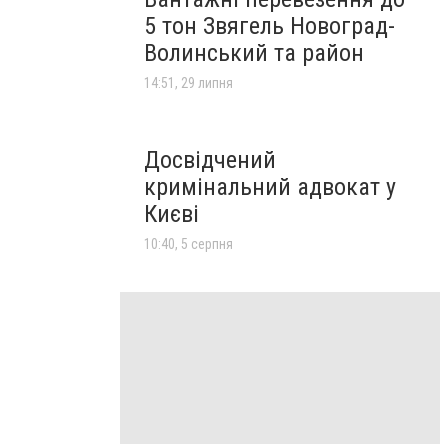
5 тон Звягель Новоград-
Волинський та район
14:51, 29 липня
Досвідчений
кримінальний адвокат у
Києві
10:40, 5 серпня