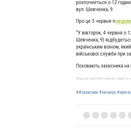
розпочнеться о 12 годин
вул. Шевченка, 9.
Про це 3 червня п
овідом
“У вівторок, 4 червня о 
Шевченка, 9) відбудетьс
українським воїном, який
військової служби при за
Поховають захисника на 
Якщо ви помітили помилку, виділіть нео
##захисник #загинув #звяг