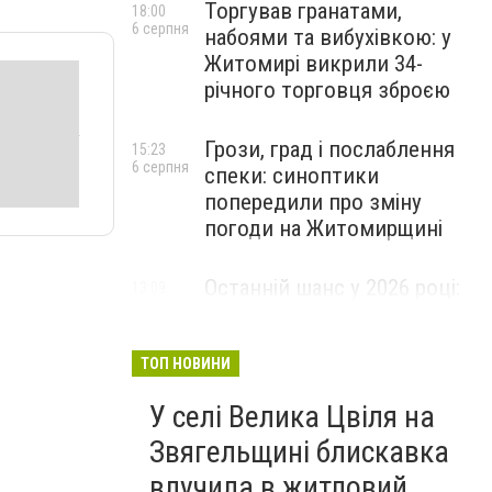
Торгував гранатами,
18:00
6 серпня
набоями та вибухівкою: у
Житомирі викрили 34-
річного торговця зброєю
Грози, град і послаблення
15:23
6 серпня
спеки: синоптики
попередили про зміну
погоди на Житомирщині
Останній шанс у 2026 році:
13:09
6 серпня
оголошено набір на
безплатний курс для
майбутніх водійок автобусів
ТОП НОВИНИ
У селі Велика Цвіля на
Звягельщині блискавка
влучила в житловий