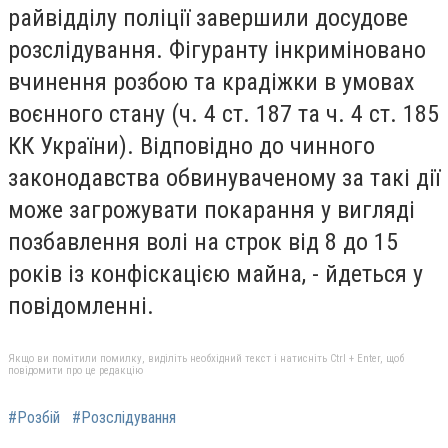
райвідділу поліції завершили досудове
розслідування. Фігуранту інкриміновано
вчинення розбою та крадіжки в умовах
воєнного стану (ч. 4 ст. 187 та ч. 4 ст. 185
КК України). Відповідно до чинного
законодавства обвинуваченому за такі дії
може загрожувати покарання у вигляді
позбавлення волі на строк від 8 до 15
років із конфіскацією майна, - йдеться у
повідомленні.
Якщо ви помітили помилку, виділіть необхідний текст і натисніть Ctrl + Enter, щоб
повідомити про це редакцію
#Розбій
#Розслідування