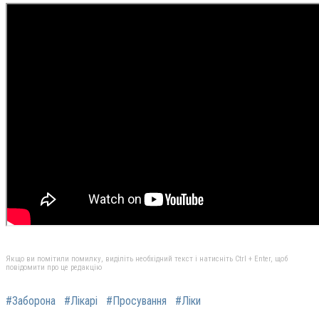
Якщо ви помітили помилку, виділіть необхідний текст і натисніть Ctrl + Enter, щоб
повідомити про це редакцію
#Заборона
#Лікарі
#Просування
#Ліки