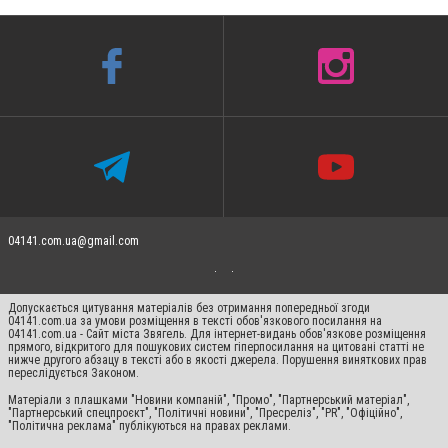
04141.com.ua@gmail.com
Допускається цитування матеріалів без отримання попередньої згоди
04141.com.ua за умови розміщення в тексті обов'язкового посилання на
04141.com.ua - Сайт міста Звягель. Для інтернет-видань обов'язкове розміщення
прямого, відкритого для пошукових систем гіперпосилання на цитовані статті не
нижче другого абзацу в тексті або в якості джерела. Порушення виняткових прав
переслідується Законом.
Матеріали з плашками "Новини компаній", "Промо", "Партнерський матеріал",
"Партнерський спецпроєкт", "Політичні новини", "Пресреліз", "PR", "Офіційно",
"Політична реклама" публікуються на правах реклами.