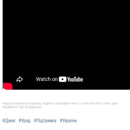
Якщо ви помітили помилку, виділіть необхідний текст і натисніть Ctrl + Enter, щоб
повідомити про це редакцію
#Данія
#Уряд
#Підтримка
#Україна