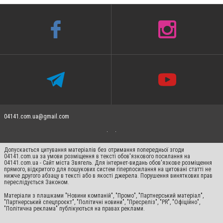
04141.com.ua@gmail.com
Допускається цитування матеріалів без отримання попередньої згоди
04141.com.ua за умови розміщення в тексті обов'язкового посилання на
04141.com.ua - Сайт міста Звягель. Для інтернет-видань обов'язкове розміщення
прямого, відкритого для пошукових систем гіперпосилання на цитовані статті не
нижче другого абзацу в тексті або в якості джерела. Порушення виняткових прав
переслідується Законом.
Матеріали з плашками "Новини компаній", "Промо", "Партнерський матеріал",
"Партнерський спецпроєкт", "Політичні новини", "Пресреліз", "PR", "Офіційно",
"Політична реклама" публікуються на правах реклами.