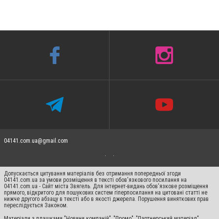
04141.com.ua@gmail.com
Допускається цитування матеріалів без отримання попередньої згоди
04141.com.ua за умови розміщення в тексті обов'язкового посилання на
04141.com.ua - Сайт міста Звягель. Для інтернет-видань обов'язкове розміщення
прямого, відкритого для пошукових систем гіперпосилання на цитовані статті не
нижче другого абзацу в тексті або в якості джерела. Порушення виняткових прав
переслідується Законом.
Матеріали з плашками "Новини компаній", "Промо", "Партнерський матеріал",