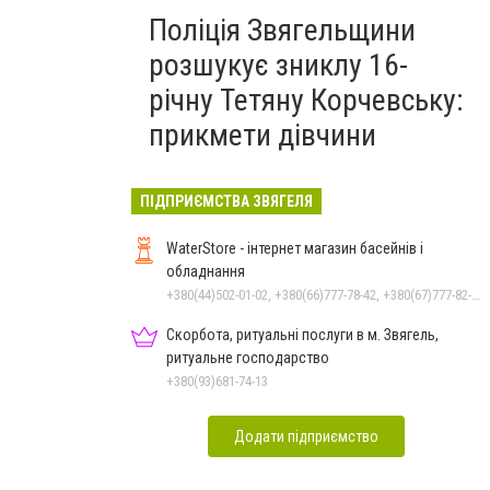
Поліція Звягельщини
розшукує зниклу 16-
річну Тетяну Корчевську:
прикмети дівчини
ПІДПРИЄМСТВА ЗВЯГЕЛЯ
WaterStore - інтернет магазин басейнів і
обладнання
+380(44)502-01-02, +380(66)777-78-42, +380(67)777-82-19, +380(67)890-80-80, +380(73)890-80-80, +380(44)502-01-03
Скорбота, ритуальні послуги в м. Звягель,
ритуальне господарство
+380(93)681-74-13
Додати підприємство