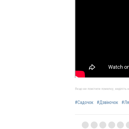
Якщо ви помітили помилку, виділіть нео
#Садочок
#Дзвіночок
#Ля