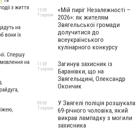
події з життя
«Мій пиріг Незалежності –
13:00
7 серпня
2026»: як жителям
Звягельської громади
дадуть на
долучитися до
б вони їх
всеукраїнського
кулінарного конкурсу
ії. Спершу
амовлення на
Загинув захисник із
11:00
7 серпня
Баранівки, що на
Звягельщині, Олександр
д
Окончик
райдуга,
У Звягелі поліція розшукала
09:00
7 серпня
 їжею,
69-річного чоловіка, який
викрав лампадку з могили
захисника