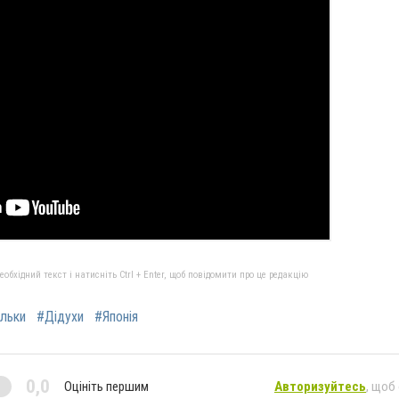
бхідний текст і натисніть Ctrl + Enter, щоб повідомити про це редакцію
льки
#Дідухи
#Японія
0,0
Оцініть першим
Авторизуйтесь
, щоб