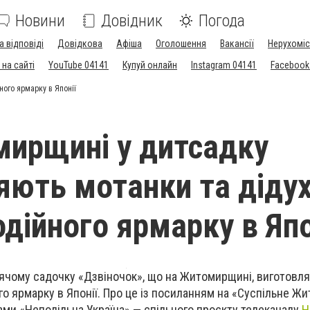
Новини
Довідник
Погода
а відповіді
Довідкова
Афіша
Оголошення
Вакансії
Нерухоміс
на сайті
YouTube 04141
Купуй онлайн
Instagram 04141
Facebook
ого ярмарку в Японії
ирщині у дитсадку
яють мотанки та діду
одійного ярмарку в Япо
ячому садочку «Дзвіночок», що на Житомирщині, виготовл
го ярмарку в Японії. Про це із посиланням на «Суспільне Ж
ами «Неподільна Україна» — спільного проєкту телеканалу
Н