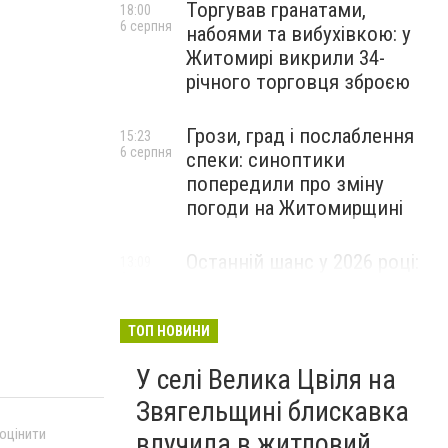
Торгував гранатами,
18:00
6 серпня
набоями та вибухівкою: у
Житомирі викрили 34-
річного торговця зброєю
Грози, град і послаблення
15:23
6 серпня
спеки: синоптики
попередили про зміну
погоди на Житомирщині
Останній шанс у 2026 році:
13:09
6 серпня
оголошено набір на
безплатний курс для
майбутніх водійок автобусів
ТОП НОВИНИ
У селі Велика Цвіля на
Звягельщині блискавка
 оцінити
влучила в житловий