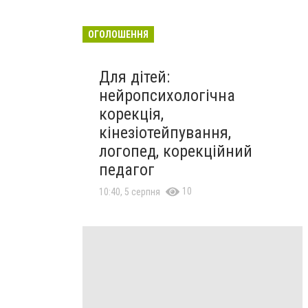
ОГОЛОШЕННЯ
Для дітей:
нейропсихологічна
корекція,
кінезіотейпування,
логопед, корекційний
педагог
10
10:40, 5 серпня