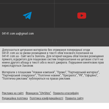
04141.com.ua@gmail.com
Допускається цитування матеріалів без отримання попередньої згоди
04141.com.ua за умови розміщення в тексті обов'язкового посилання на
04141.com.ua - Сайт міста Звягель. Для інтернет-видань обов'язкове розміщення
прямого, відкритого для пошукових систем гіперпосилання на цитовані статті не
нижче другого абзацу в тексті або в якості джерела. Порушення виняткових прав
переслідується Законом.
Матеріали з плашками "Новини компаній", "Промо", "Партнерський матеріал",
"Партнерський спецпроєкт", "Політичні новини", "Пресреліз", "PR", "Офіційно",
"Політична реклама" публікуються на правах реклами.
Реклама на сайті
Франшиза "CitySites"
Правила класифайд
Редакційна політика
Політика конфіденційності
Правила сайту