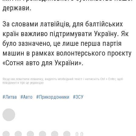
держави.
За словами латвійців, для балтійських
країн важливо підтримувати Україну. Як
було зазначено, це лише перша партія
машин в рамках волонтерського проєкту
«Сотня авто для України».
Якщо ви помітили помилку, виділіть необхідний текст і натисніть Ctrl + Enter, щоб
повідомити про це редакцію
#Литва
#Авто
#Прикордонники
#ЗСУ
0,0