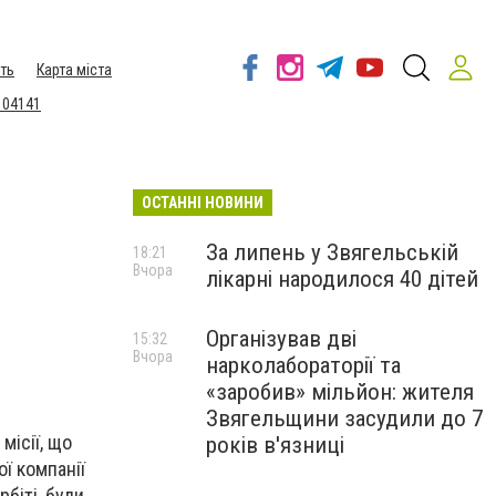
ть
Карта міста
 04141
ОСТАННІ НОВИНИ
За липень у Звягельській
18:21
Вчора
лікарні народилося 40 дітей
Організував дві
15:32
Вчора
нарколабораторії та
«заробив» мільйон: жителя
Звягельщини засудили до 7
місії, що
років в'язниці
ої компанії
біті, були