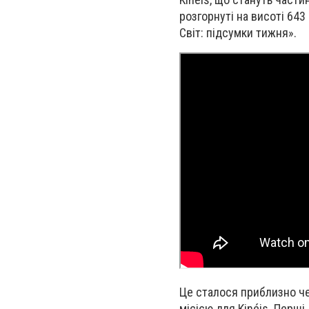
розгорнуті на висоті 643
Світ: підсумки тижня».
Це сталося приблизно чер
місією для Kinéis. Перші 