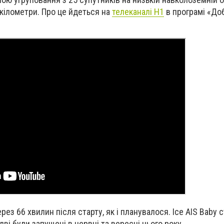
 кілометри. Про це йдеться на
телеканалі Н1
в програмі «Доб
ез 66 хвилин після старту, як і планувалося. Ice AIS Baby 
дві були запущені в червні та вересні цього року.