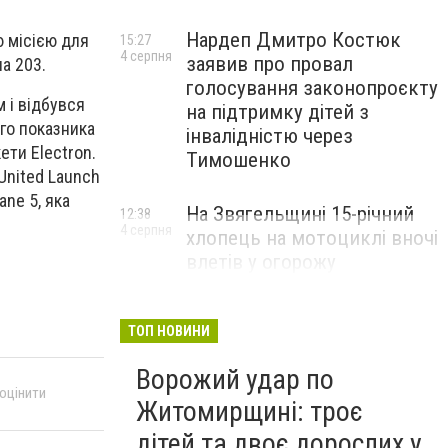
Нардеп Дмитро Костюк
ю місією для
15:27
4 серпня
заявив про провал
ла 203.
голосування законопроєкту
 і відбувся
на підтримку дітей з
ого показника
інвалідністю через
ети Electron.
Тимошенко
 United Launch
ane 5, яка
На Звягельщині 15-річний
12:38
4 серпня
хлопець на мотоциклі вночі
влетів у огорожу
ТОП НОВИНИ
Ворожий удар по
 оцінити
Житомирщині: троє
дітей та двоє дорослих у