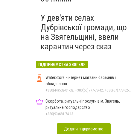
У дев'яти селах
Дубрівської громади, що
на Звягельщині, ввели
карантин через сказ
ПІДПРИЄМСТВА ЗВЯГЕЛЯ
WaterStore - інтернет магазин басейнів і
обладнання
+380(44)502-01-02, +380(66)777-78-42, +380(67)777-82-19, +380(67)890-80-80, +380(73)890-80-80, +380(44)502-01-03
Скорбота, ритуальні послуги в м. Звягель,
ритуальне господарство
+380(93)681-74-13
Додати підприємство