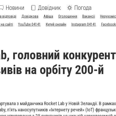
Новини
Довідник
Погода
а відповіді
Довідкова
Афіша
Оголошення
Вакансії
Нерухоміс
на сайті
YouTube 04141
Купуй онлайн
Instagram 04141
Facebook
ab, головний конкурент
ивів на орбіту 200-й
артувала з майданчика Rocket Lab у Новій Зеландії. В рамках 
aby, п’ять наносупутників «Інтернету речей» (IoT) французьк
ною угруповання з 25 супутників на низькій навколоземній ор