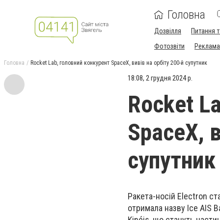
Головна
Дозвілля
Питання т
Фотозвіти
Реклама 
Головна
Rocket Lab, головний конкурент SpaceX, вивів на орбіту 200-й супутник
18:08, 2 грудня 2024 р.
Rocket L
SpaceX, в
супутник
Ракета-носій Electron ст
отримала назву Ice AIS B
Kinéis, що стануть части