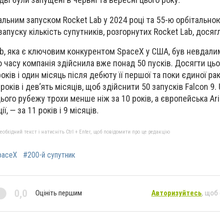
тальним запуском Rocket Lab у 2024 році та 55-ю орбітально
запуску кількість супутників, розгорнутих Rocket Lab, досяг
b, яка є ключовим конкурентом SpaceX у США, був невдалим
го часу компанія здійснила вже понад 50 пусків. Досягти ць
оків і один місяць після дебюту її першої та поки єдиної рак
оків і дев’ять місяців, щоб здійснити 50 запусків Falcon 9.
цього рубежу трохи менше ніж за 10 років, а європейська Ari
, — за 11 років і 9 місяців.
бхідний текст і натисніть Ctrl + Enter, щоб повідомити про це редакцію
paceX
#200-й супутник
0,0
Оцініть першим
Авторизуйтесь
, щоб