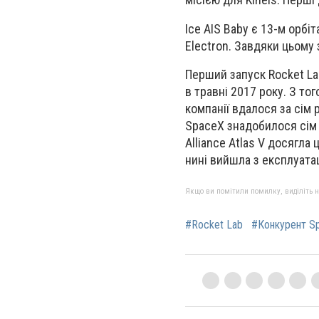
Ice AIS Baby є 13-м орбі
Electron. Завдяки цьому 
Перший запуск Rocket La
в травні 2017 року. З то
компанії вдалося за сім р
SpaceX знадобилося сім р
Alliance Atlas V досягла 
нині вийшла з експлуатації
Якщо ви помітили помилку, виділіть нео
#Rocket Lab
#Конкурент S