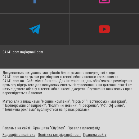
04141.com.ua@gmail.com
Допускається цитування матеріалів без отримання попередньої згоди
04141.com.ua за умови розміщення в тексті обов'язкового посилання на
04141.com.ua - Сайт міста Звягель. Для інтернет-видань обов'язкове розміщення
прямого, відкритого для пошукових систем гіперпосилання на цитовані статті не
нижче другого абзацу в тексті або в якості джерела. Порушення виняткових прав
переслідується Законом.
Матеріали з плашками "Новини компаній", "Промо", "Партнерський матеріал",
"Партнерський спецпроєкт", "Політичні новини", "Пресреліз", "PR", "Офіційно",
"Політична реклама" публікуються на правах реклами.
Реклама на сайті
Франшиза "CitySites"
Правила класифайд
Редакційна політика
Політика конфіденційності
Правила сайту