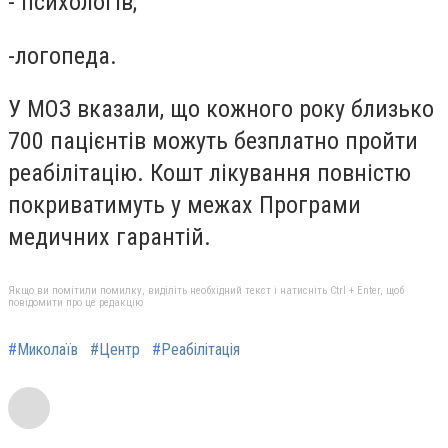
- психологів;
-логопеда.
У МОЗ вказали, що кожного року близько
700 пацієнтів можуть безплатно пройти
реабілітацію. Кошт лікування повністю
покриватимуть у межах Програми
медичних гарантій.
Якщо ви помітили помилку, виділіть необхідний текст і натисніть Ctrl + Enter, щоб
повідомити про це редакцію
#Миколаїв
#Центр
#Реабілітація