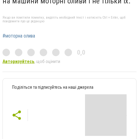
на машини моторні оливи і не тільки їх.
Якщо ви помітили помилку, виділіть необхідний текст і натисніть Ctrl + Enter, щоб
повідомити про це редакцію
#моторна олива
0,0
Авторизуйтесь
, щоб оцінити
Поділіться та підписуйтесь на наші джерела