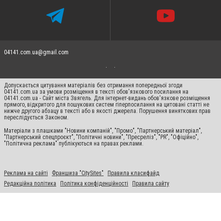
04141.com.ua@gmail.com
Допускається цитування матеріалів без отримання попередньої згоди
04141.com.ua за умови розміщення в тексті обов'язкового посилання на
04141.com.ua - Сайт міста Звягель. Для інтернет-видань обов'язкове розміщення
прямого, відкритого для пошукових систем гіперпосилання на цитовані статті не
нижче другого абзацу в тексті або в якості джерела. Порушення виняткових прав
переслідується Законом.
Матеріали з плашками "Новини компаній", "Промо", "Партнерський матеріал",
"Партнерський спецпроєкт", "Політичні новини", "Пресреліз", "PR", "Офіційно",
"Політична реклама" публікуються на правах реклами.
Реклама на сайті
Франшиза "CitySites"
Правила класифайд
Редакційна політика
Політика конфіденційності
Правила сайту