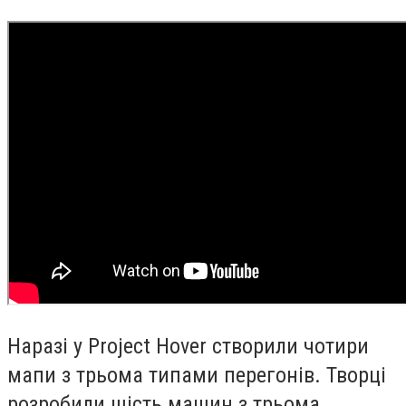
Наразі у Project Hover створили чотири
мапи з трьома типами перегонів. Творці
розробили шість машин з трьома