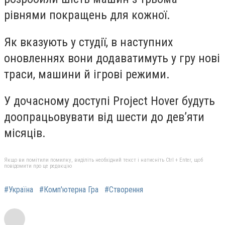
рівнями покращень для кожної.
Як вказують у студії, в наступних
оновленнях вони додаватимуть у гру нові
траси, машини й ігрові режими.
У дочасному доступі Project Hover будуть
доопрацьовувати від шести до дев’яти
місяців.
Якщо ви помітили помилку, виділіть необхідний текст і натисніть Ctrl + Enter, щоб
повідомити про це редакцію
#Україна
#Комп'ютерна Гра
#Створення