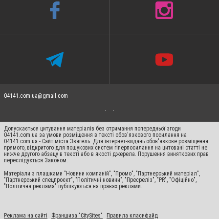
04141.com.ua@gmail.com
Допускається цитування матеріалів без отримання попередньої згоди
04141.com.ua за умови розміщення в тексті обов'язкового посилання на
04141.com.ua - Сайт міста Звягель. Для інтернет-видань обов'язкове розміщення
прямого, відкритого для пошукових систем гіперпосилання на цитовані статті не
нижче другого абзацу в тексті або в якості джерела. Порушення виняткових прав
переслідується Законом.
Матеріали з плашками "Новини компаній", "Промо", "Партнерський матеріал",
"Партнерський спецпроєкт", "Політичні новини", "Пресреліз", "PR", "Офіційно",
"Політична реклама" публікуються на правах реклами.
Реклама на сайті
Франшиза "CitySites"
Правила класифайд