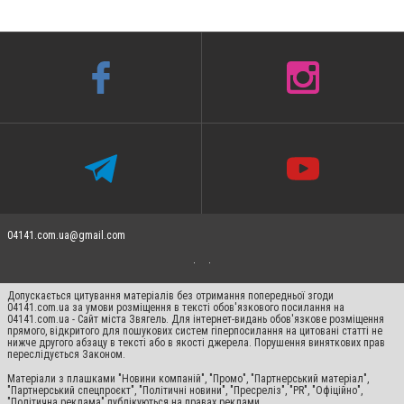
04141.com.ua@gmail.com
Допускається цитування матеріалів без отримання попередньої згоди
04141.com.ua за умови розміщення в тексті обов'язкового посилання на
04141.com.ua - Сайт міста Звягель. Для інтернет-видань обов'язкове розміщення
прямого, відкритого для пошукових систем гіперпосилання на цитовані статті не
нижче другого абзацу в тексті або в якості джерела. Порушення виняткових прав
переслідується Законом.
Матеріали з плашками "Новини компаній", "Промо", "Партнерський матеріал",
"Партнерський спецпроєкт", "Політичні новини", "Пресреліз", "PR", "Офіційно",
"Політична реклама" публікуються на правах реклами.