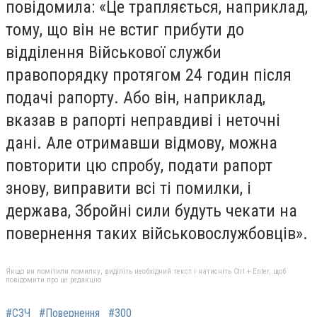
повідомила: «Це трапляється, наприклад,
тому, що він не встиг прибути до
відділення Військової служби
правопорядку протягом 24 годин після
подачі рапорту. Або він, наприклад,
вказав в рапорті неправдиві і неточні
дані. Але отримавши відмову, можна
повторити цю спробу, подати рапорт
знову, виправити всі ті помилки, і
держава, Збройні сили будуть чекати на
повернення таких військовослужбовців».
Якщо ви помітили помилку, виділіть необхідний текст і натисніть Ctrl + Enter, щоб
повідомити про це редакцію
#СЗЧ
#Повернення
#300