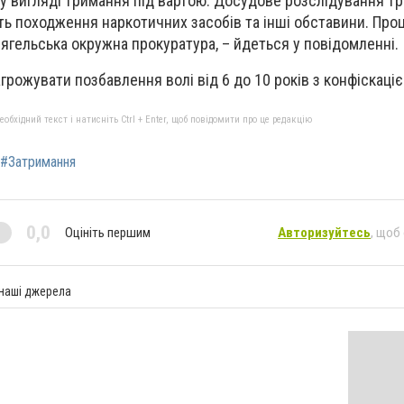
 у вигляді тримання під вартою. Досудове розслідування тр
ь походження наркотичних засобів та інші обставини. Про
ягельська окружна прокуратура, – йдеться у повідомленні.
рожувати позбавлення волі від 6 до 10 років з конфіскаці
бхідний текст і натисніть Ctrl + Enter, щоб повідомити про це редакцію
#Затримання
0,0
Оцініть першим
Авторизуйтесь
, щоб
 наші джерела