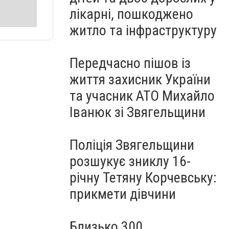
лікарні, пошкоджено
житло та інфраструктуру
Передчасно пішов із
життя захисник України
та учасник АТО Михайло
Іванюк зі Звягельщини
Поліція Звягельщини
розшукує зниклу 16-
річну Тетяну Корчевську:
прикмети дівчини
Близько 300