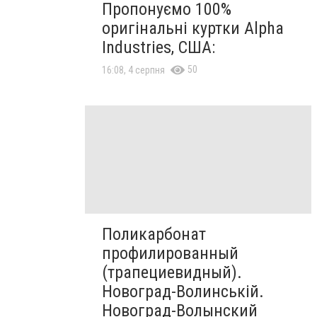
Пропонуємо 100%
оригінальні куртки Alpha
Industries, США:
50
16:08, 4 серпня
Поликарбонат
профилированный
(трапециевидный).
Новоград-Волинській.
Новоград-Волынский