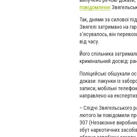
повідомленні
Звягельськ
Так, днями за силової пі
Звягелі затримано на гар
з'ясувалось, він перевоз
від часу.
Його спільника затримал
кримінальний досвід: ра
Поліцейські обшукали осе
докази: пакунки із забор
записи, мобільні телефон
направлено на експертиз
– Слідчі Звягельського р
лютого їм повідомили пр
307 (Незаконне виробниц
збут наркотичних засобів