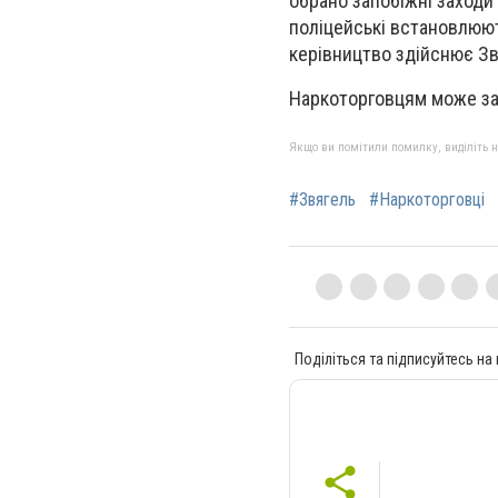
обрано запобіжні заходи
поліцейські встановлюют
керівництво здійснює Зв
Наркоторговцям може заг
Якщо ви помітили помилку, виділіть нео
#Звягель
#Наркоторговці
Поділіться та підписуйтесь на