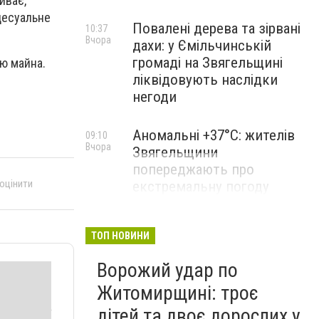
иває,
цесуальне
Повалені дерева та зірвані
10:37
Вчора
дахи: у Ємільчинській
громаді на Звягельщині
єю майна.
ліквідовують наслідки
негоди
Аномальні +37°C: жителів
09:10
Вчора
Звягельщини
попереджають про
 оцінити
екстремальну погоду
ТОП НОВИНИ
Ворожий удар по
Житомирщині: троє
дітей та двоє дорослих у