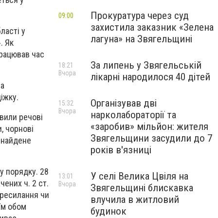
Прокуратура через суд
09:00
захистила заказник «Зелена
ласті у
лагуна» на Звягельщині
. Як
працював час
За липень у Звягельській
18:21
Вчора
лікарні народилося 40 дітей
ма
іжку.
Організував дві
15:32
Вчора
нарколабораторії та
явили речові
«заробив» мільйон: жителя
, чорнові
Звягельщини засудили до 7
 Знайдене
років в'язниці
у порядку. 28
У селі Велика Цвіля на
13:01
ених ч. 2 ст.
Вчора
Звягельщині блискавка
ересилання чи
влучила в житловий
їм обом
будинок