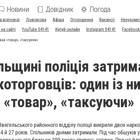
Новини
Довідник
Погода
а відповіді
Довідкова
Афіша
Оголошення
Вакансії
Нерухоміс
на сайті
YouTube 04141
Купуй онлайн
Instagram 04141
Facebook
вав «товар», «таксуючи»
льщині поліція затрим
оторговців: один із н
 «товар», «таксуючи»
Звягельського районного відділу поліції викрили двох нарко
4 й 27 років. Спільників днями затримали. Під час обшуків у
серед усього близько 200 тисяч гривень готівки. Про це йд