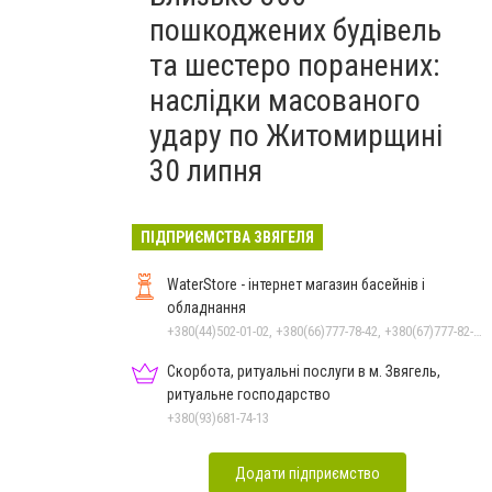
пошкоджених будівель
та шестеро поранених:
наслідки масованого
удару по Житомирщині
30 липня
ПІДПРИЄМСТВА ЗВЯГЕЛЯ
WaterStore - інтернет магазин басейнів і
обладнання
+380(44)502-01-02, +380(66)777-78-42, +380(67)777-82-19, +380(67)890-80-80, +380(73)890-80-80, +380(44)502-01-03
Скорбота, ритуальні послуги в м. Звягель,
ритуальне господарство
+380(93)681-74-13
Додати підприємство