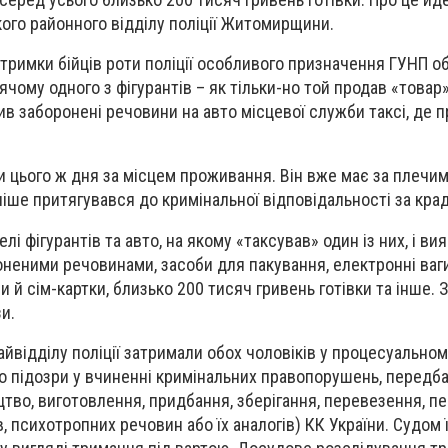
ого районного відділу поліції Житомирщини.
дтримки бійців роти поліції особливого призначення ГУНП об
ячому одного з фігурантів – як тільки-но той продав «товар»
ив заборонені речовини на авто місцевої служби таксі, де 
и цього ж дня за місцем проживання. Він вже має за плечи
ніше притягувався до кримінальної відповідальності за крад
лі фігурантів та авто, на якому «таксував» один із них, і ви
оненими речовинами, засоби для пакування, електронні ваги
и й сім-картки, близько 200 тисяч гривень готівки та інше.
и.
айвідділу поліції затримали обох чоловіків у процесуальном
о підозри у вчиненні кримінальних правопорушень, передбач
тво, виготовлення, придбання, зберігання, перевезення, п
, психотропних речовин або їх аналогів) КК України. Судом 