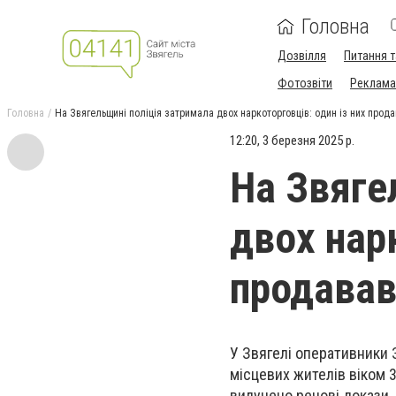
Головна
Дозвілля
Питання т
Фотозвіти
Реклама 
Головна
На Звягельщині поліція затримала двох наркоторговців: один із них прода
12:20, 3 березня 2025 р.
На Звяге
двох нарк
продавав
У Звягелі оперативники 
місцевих жителів віком 3
вилучено речові докази, 