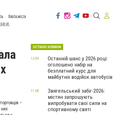
ть
Карта міста
 04141
ОСТАННІ НОВИНИ
ала
Останній шанс у 2026 році:
13:09
оголошено набір на
их
безплатний курс для
майбутніх водійок автобусів
Звягельський забіг-2026:
11:08
містян запрошують
торговців –
випробувати свої сили на
 них
спортивному святі
еться у