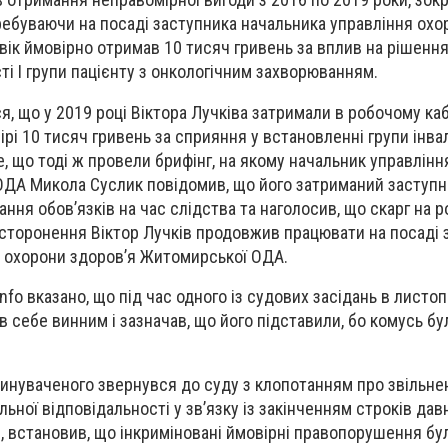
еребуваючи на посаді заступника начальника управління охо
ік ймовірно отримав 10 тисяч гривень за вплив на рішенн
ті I групи пацієнту з онкологічним захворюванням.
ся, що у 2019 році Віктора Лучківа затримали в робочому каб
рі 10 тисяч гривень за сприяння у встановленні групи інвал
е, що тоді ж провели брифінг, на якому начальник управлін
ОДА Микола Суслик повідомив, що його затриманий заступн
ння обов’язків на час слідства та наголосив, що скарг на р
ідсторонення Віктор Лучків продовжив працювати на посаді 
 охорони здоров’я Житомирської ОДА.
nfo вказано, що під час одного із судових засідань в листоп
в себе винним і зазначав, що його підставили, бо комусь бу
винуваченого звернувся до суду з клопотанням про звільне
льної відповідальності у зв’язку із закінченням строків давн
 встановив, що інкриміновані ймовірні правопорушення бу