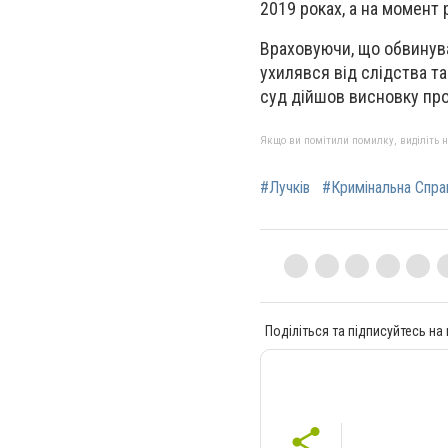
2019 роках, а на момент 
Враховуючи, що обвинува
ухилявся від слідства та
суд дійшов висновку про
Якщо ви помітили помилку, виділіть нео
#Лучків
#Кримінальна Спра
Поділіться та підписуйтесь на