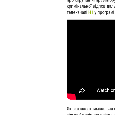
кримінальної відповідал
телеканалі
Н1
у програмі
Як вказано, кримінальна
кілька ймовірних епізоді