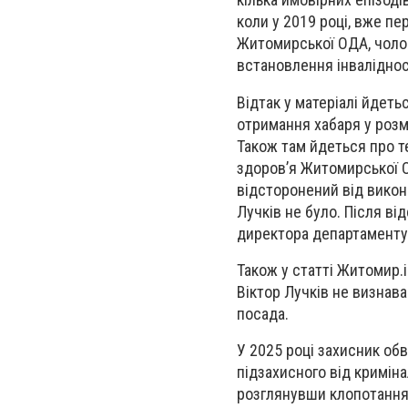
коли у 2019 році, вже п
Житомирської ОДА, чолов
встановлення інваліднос
Відтак у матеріалі йдеть
отримання хабаря у розмі
Також там йдеться про т
здоров’я Житомирської 
відсторонений від викона
Лучків не було. Після в
директора департаменту
Також у статті Житомир.i
Віктор Лучків не визнава
посада.
У 2025 році захисник об
підзахисного від криміна
розглянувши клопотання,