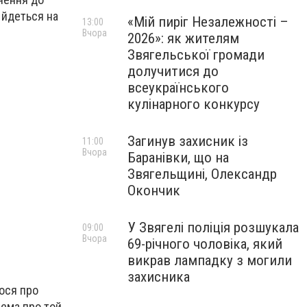
–
йдеться на
«Мій пиріг Незалежності –
13:00
Вчора
2026»: як жителям
Звягельської громади
долучитися до
всеукраїнського
кулінарного конкурсу
Загинув захисник із
11:00
Вчора
Баранівки, що на
Звягельщині, Олександр
Окончик
У Звягелі поліція розшукала
09:00
Вчора
69-річного чоловіка, який
викрав лампадку з могили
захисника
ося про
ема про той,