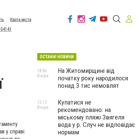
ть
Карта міста
 04141
ОСТАННІ НОВИНИ
На Житомирщині від
18:06
Вчора
початку року народилося
ї
понад 3 тис немовлят
Купатися не
15:17
Вчора
рекомендовано: на
міському пляжі Звягеля
таменту
вода у р. Случ не відповідає
ав у справі
нормам
нення до