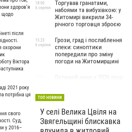
Торгував гранатами,
18:00
рони здоров'я
6 серпня
набоями та вибухівкою: у
я щодо
Житомирі викрили 34-
річного торговця зброєю
інеті після
Грози, град і послаблення
ідності.
15:23
6 серпня
спеки: синоптики
ня охорони
попередили про зміну
ик
погоди на Житомирщині
оботу Віктора
заступника
Останній шанс у 2026 році:
13:09
6 серпня
оголошено набір на
аді 2021 року
безплатний курс для
ла потрібна ця
майбутніх водійок автобусів
ТОП НОВИНИ
У селі Велика Цвіля на
ння свого
Звягельщині блискавка
ості. Суд,
ли у 2016–
влучила в житловий