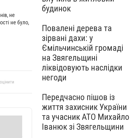
будинок
ів, не
ості не було,
Повалені дерева та
зірвані дахи: у
Ємільчинській громаді
на Звягельщині
ліквідовують наслідки
негоди
 оцінити
Передчасно пішов із
життя захисник України
та учасник АТО Михайло
Іванюк зі Звягельщини