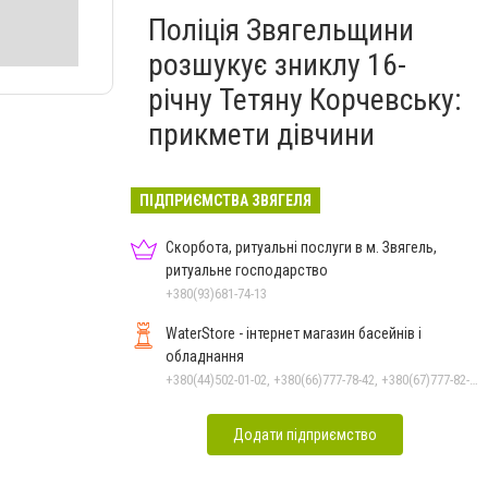
Поліція Звягельщини
розшукує зниклу 16-
річну Тетяну Корчевську:
прикмети дівчини
ПІДПРИЄМСТВА ЗВЯГЕЛЯ
Скорбота, ритуальні послуги в м. Звягель,
ритуальне господарство
+380(93)681-74-13
WaterStore - інтернет магазин басейнів і
обладнання
+380(44)502-01-02, +380(66)777-78-42, +380(67)777-82-19, +380(67)890-80-80, +380(73)890-80-80, +380(44)502-01-03
Додати підприємство