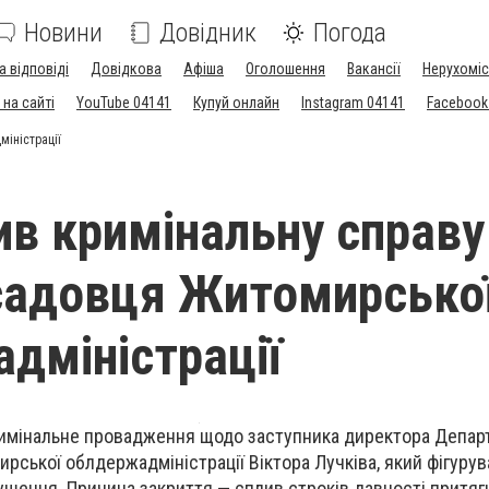
Новини
Довідник
Погода
а відповіді
Довідкова
Афіша
Оголошення
Вакансії
Нерухоміс
на сайті
YouTube 04141
Купуй онлайн
Instagram 04141
Facebook
іністрації
ив кримінальну справу
садовця Житомирсько
дміністрації
имінальне провадження щодо заступника директора Депар
рської облдержадміністрації Віктора Лучківа, який фігурув
ушення. Причина закриття — сплив строків давності притяг