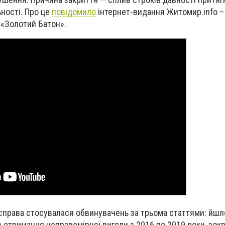
ьності.
Про це
повідомило
інтернет-видання Житомир.info 
 «
Золотий Батон
»
.
 справа стосувалася обвинувачень за трьома статтями: йшл
в отримання неправомірної вигоди з 2016 по 2019 роки, зокр