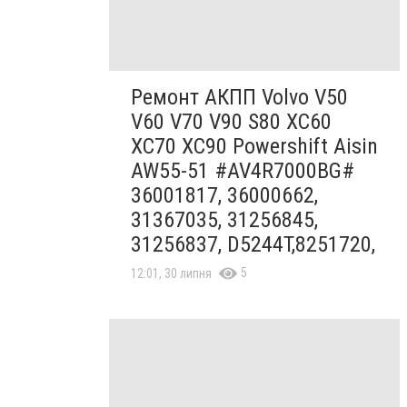
Ремонт АКПП Volvo V50
V60 V70 V90 S80 XC60
XC70 XC90 Powershift Aisin
AW55-51 #AV4R7000BG#
36001817, 36000662,
31367035, 31256845,
31256837, D5244T,8251720,
5
12:01, 30 липня