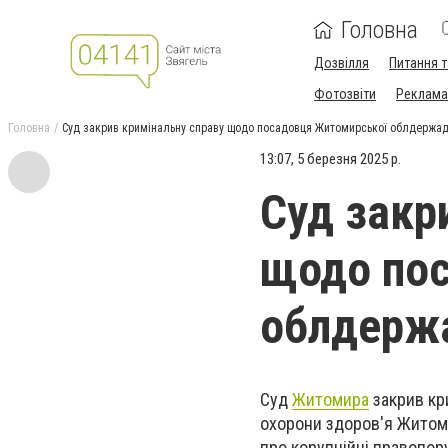
Головна
Дозвілля
Питання т
Фотозвіти
Реклама 
Головна
Суд закрив кримінальну справу щодо посадовця Житомирської облдержадм
13:07, 5 березня 2025 р.
Суд закр
щодо по
облдержа
Суд
Житомира
закрив кр
охорони здоров'я Житоми
про корупційні правопор