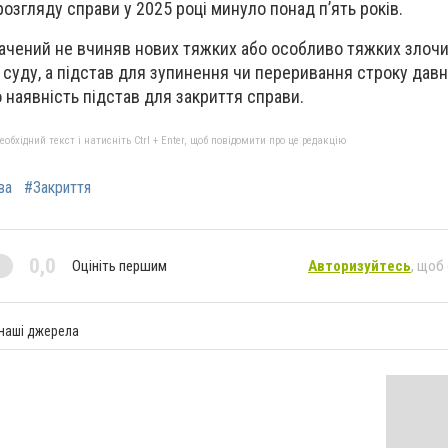
розгляду справи у 2025 році минуло понад п’ять років.
чений не вчиняв нових тяжких або особливо тяжких злочин
 суду, а підстав для зупинення чи переривання строку давн
 наявність підстав для закриття справи.
бхідний текст і натисніть Ctrl + Enter, щоб повідомити про це редакцію
ва
#Закриття
0,0
Оцініть першим
Авторизуйтесь
, щоб
 наші джерела