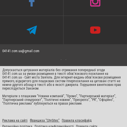
04141.com.ua@gmail.com
Допускається цитування матеріалів без отримання попередньої згоди
04141.com.ua за умови розміщення в тексті обов'язкового посилання на
04141.com.ua - Сайт міста Звягель. Для інтернет-видань обов'язкове розміщення
прямого, відкритого для пошукових систем гіперпосилання на цитовані статті не
нижче другого абзацу в тексті або в якості джерела. Порушення виняткових прав
переслідується Законом.
Матеріали з плашками "Новини компаній", "Промо", "Партнерський матеріал",
"Партнерський спецпроєкт", "Політичні новини", "Пресреліз", "PR", "Офіційно",
"Політична реклама" публікуються на правах реклами.
Реклама на сайті
Франшиза "CitySites"
Правила класифайд
Редакційна політика
Політика конфіденційності
Правила сайту