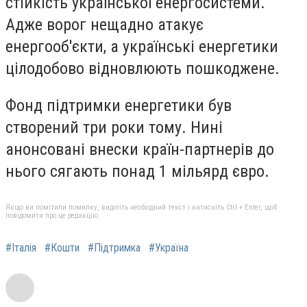
стійкість української енергосистеми.
Адже ворог нещадно атакує
енергооб'єкти, а українські енергетики
цілодобово відновлюють пошкоджене.
Фонд підтримки енергетики був
створений три роки тому. Нині
анонсовані внески країн-партнерів до
нього сягають понад 1 мільярд євро.
Якщо ви помітили помилку, виділіть необхідний текст і натисніть Ctrl + Enter, щоб
повідомити про це редакцію
#Італія
#Кошти
#Підтримка
#Україна