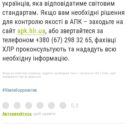
українців, яка відповідатиме світовим
стандартам. Якщо вам необхідні рішення
для контролю якості в АПК – заходьте на
сайт
apk.hlr.ua
, або звертайтеся за
телефоном +380 (67) 298 32 65, фахівці
ХЛР проконсультують та нададуть всю
необхідну інформацію.
Якщо ви помітили помилку, виділіть необхідний текст і натисніть Ctrl + Enter, щоб
повідомити про це редакцію
#Хімлаборреактив
0,0
Авторизуйтесь
, щоб оцінити