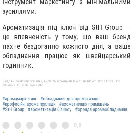
інструмент маркетингу з мінімальними
зусиллями.
Ароматизація під ключ від StH Group
—
це впевненість у тому, що ваш бренд
пахне бездоганно кожного дня, а ваше
обладнання працює як швейцарський
годинник.
Якщо ви помітили помилку, виділіть необхідний текст і натисніть Ctrl + Enter, щоб
повідомити про це редакцію
#аромамаркетинг
#обладнання для ароматизації
#професійні арома прилади
#ароматизація приміщень
#StH Group
#ароматизація бізнесу
#оренда аромаобладнання.
0,0