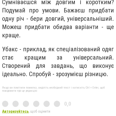
Сумніваєшся між довгим і коротким?
Подумай про умови. Бажаєш придбати
одну річ - бери довгий, універсальніший.
Можеш придбати обидва варіанти - ще
краще.
Убакс - приклад, як спеціалізований одяг
стає кращим за універсальний.
Створений для завдань, що виконує
ідеально. Спробуй - зрозумієш різницю.
Якщо ви помітили помилку, виділіть необхідний текст і натисніть Ctrl + Enter, щоб
повідомити про це редакцію
0,0
Авторизуйтесь
, щоб оцінити