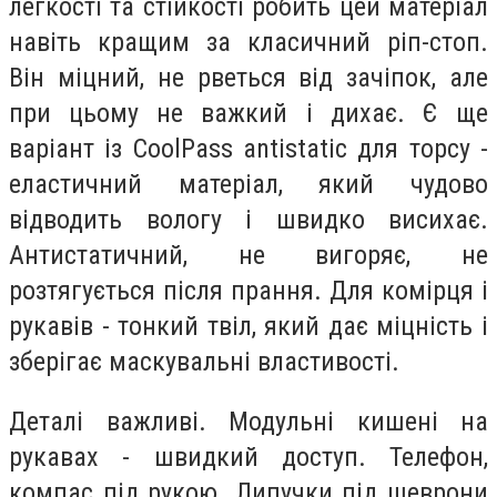
легкості та стійкості робить цей матеріал
навіть кращим за класичний ріп-стоп.
Він міцний, не рветься від зачіпок, але
при цьому не важкий і дихає. Є ще
варіант із CoolPass antistatic для торсу -
еластичний матеріал, який чудово
відводить вологу і швидко висихає.
Антистатичний, не вигоряє, не
розтягується після прання. Для комірця і
рукавів - тонкий твіл, який дає міцність і
зберігає маскувальні властивості.
Деталі важливі. Модульні кишені на
рукавах - швидкий доступ. Телефон,
компас під рукою. Липучки під шеврони