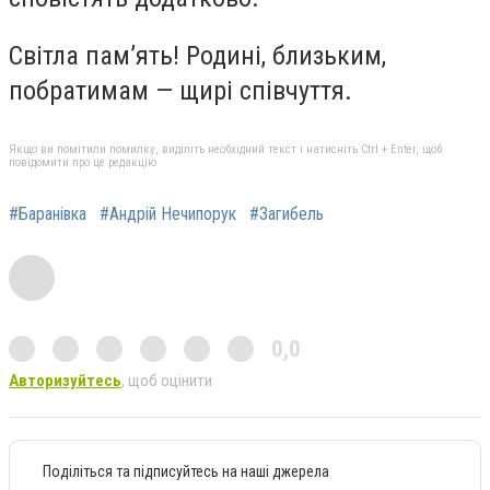
Світла пам’ять! Родині, близьким,
побратимам
—
щирі співчуття.
Якщо ви помітили помилку, виділіть необхідний текст і натисніть Ctrl + Enter, щоб
повідомити про це редакцію
#Баранівка
#Андрій Нечипорук
#Загибель
0,0
Авторизуйтесь
, щоб оцінити
Поділіться та підписуйтесь на наші джерела