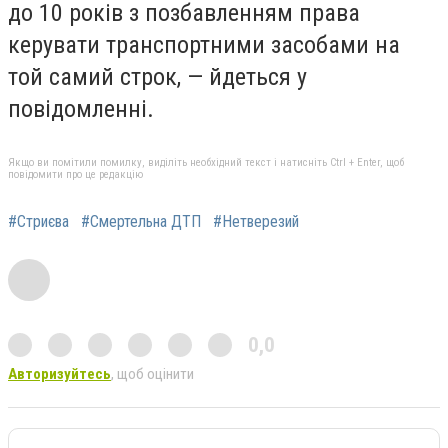
до 10 років з позбавленням права
керувати транспортними засобами на
той самий строк, — йдеться у
повідомленні.
Якщо ви помітили помилку, виділіть необхідний текст і натисніть Ctrl + Enter, щоб
повідомити про це редакцію
#Стриєва
#Смертельна ДТП
#Нетверезий
0,0
Авторизуйтесь
, щоб оцінити