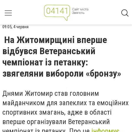
09:05, 4 червня
На Житомирщині вперше
відбувся Ветеранський
чемпіонат із петанку:
звягеляни вибороли «бронзу»
Днями Житомир став головним
майданчиком для запеклих та емоційних
спортивних змагань, адже в області
вперше організували Ветеранський
чемпіонат із петанку. Про це
інформує