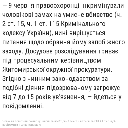
— 9 червня правоохоронці інкримінували
чоловікові замах на умисне вбивство (ч.
2 ст. 15, ч. 1 ст. 115 Кримінального
кодексу України), нині вирішується
питання щодо обрання йому запобіжного
заходу. Досудове розслідування триває
під процесуальним керівництвом
Житомирської окружної прокуратури.
Згідно з чинним законодавством за
подібні діяння підозрюваному загрожує
від 7 до 15 років ув’язнення, — йдеться у
повідомленні.
Якщо ви помітили помилку, виділіть необхідний текст і натисніть Ctrl + Enter, щоб
повідомити про це редакцію