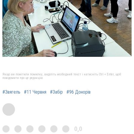
Якщо ви помітили помилку, виділіть необхідний текст і натисніть Ctrl + Enter, щоб
повідомити про це редакцію
#Звягель
#11 Червня
#Забір
#96 Донорів
0,0