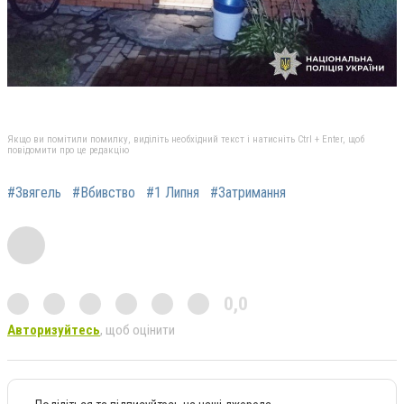
Якщо ви помітили помилку, виділіть необхідний текст і натисніть Ctrl + Enter, щоб
повідомити про це редакцію
#Звягель
#Вбивство
#1 Липня
#Затримання
0,0
Авторизуйтесь
, щоб оцінити