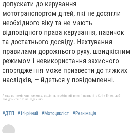
допускати до керування
мототранспортом дітей, які не досягли
необхідного віку та не мають
відповідного права керування, навичок
та достатнього досвіду. Нехтування
правилами дорожнього руху, швидкісним
режимом і невикористання захисного
спорядження може призвести до тяжких
наслідків, — йдеться у повідомленні.
Якщо ви помітили помилку, виділіть необхідний текст і натисніть Ctrl + Enter, щоб
повідомити про це редакцію
#ДТП
#14-річний
#Мотоцикліст
#Реанімація