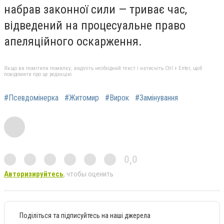
набрав законної сили — триває час,
відведений на процесуальне право
апеляційного оскарження.
Якщо ви помітили помилку, виділіть необхідний текст і натисніть Ctrl + Enter, щоб
повідомити про це редакцію
#Псевдомінерка
#Житомир
#Вирок
#Замінування
0,0
Авторизируйтесь
, чтобы оценить
Поділіться та підписуйтесь на наші джерела