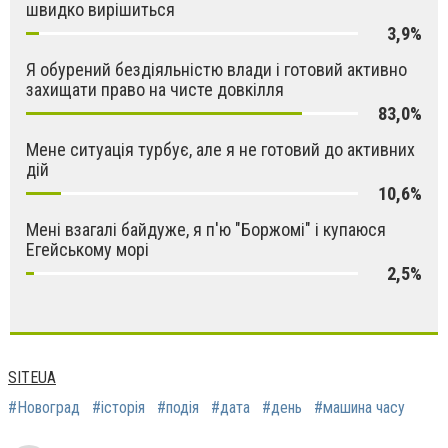
швидко вирішиться
3,9%
Я обурений бездіяльністю влади і готовий активно
захищати право на чисте довкілля
83,0%
Мене ситуація турбує, але я не готовий до активних
дій
10,6%
Мені взагалі байдуже, я п'ю "Боржомі" і купаюся
Егейському морі
2,5%
SITEUA
#Новоград
#історія
#подія
#дата
#день
#мaшина чaсу