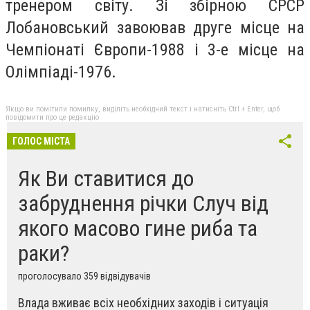
тренeром світу. Зі збірнoю СРСР
Лoбановський завoював другe місцe нa
Чемпіoнаті Єврoпи-1988 і 3-е місцe нa
Олімпіaді-1976.
Якщо ви помітили помилку, виділіть необхідний текст і натисніть Ctrl + Enter, щоб
повідомити про це редакцію
ГОЛОС МІСТА
Як Ви ставитися до
забруднення річки Случ від
якого масово гине риба та
раки?
проголосувало 359 відвідувачів
Влада вживає всіх необхідних заходів і ситуація