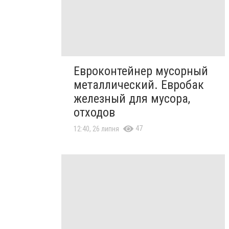
Евроконтейнер мусорный
металлический. Евробак
железный для мусора,
отходов
47
12:40, 26 липня