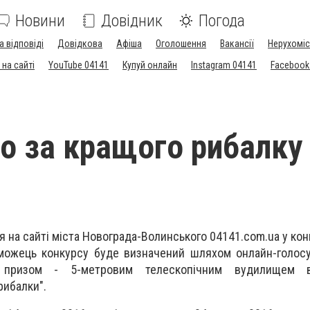
Новини
Довідник
Погода
а відповіді
Довідкова
Афіша
Оголошення
Вакансії
Нерухоміс
на сайті
YouTube 04141
Купуй онлайн
Instagram 04141
Facebook
о за кращого рибалку
 на сайті міста Новограда-Волинського 04141.com.ua у кон
можець конкурсу буде визначений шляхом онлайн-голосу
 призом - 5-метровим телескопічним вудилищем в
рибалки".