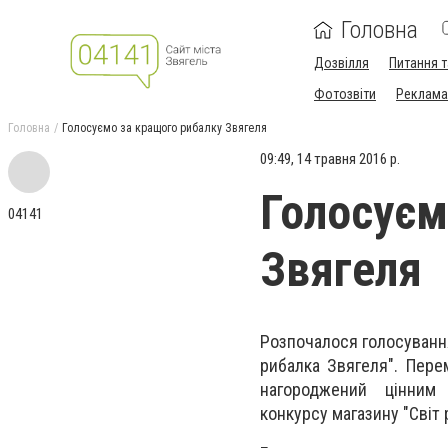
Головна
Дозвілля
Питання т
Фотозвіти
Реклама 
Головна
Голосуємо за кращого рибалку Звягеля
09:49, 14 травня 2016 р.
Голосуєм
04141
Звягеля
Розпочалося голосування
рибалка Звягеля". Пере
нагороджений цінним
конкурсу магазину "Світ 