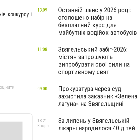
Останній шанс у 2026 році:
13:09
ів конкурсу і
оголошено набір на
безплатний курс для
майбутніх водійок автобусів
Звягельський забіг-2026:
11:08
містян запрошують
випробувати свої сили на
спортивному святі
 оцінити
Прокуратура через суд
09:00
захистила заказник «Зелена
лагуна» на Звягельщині
За липень у Звягельській
18:21
Вчора
лікарні народилося 40 дітей