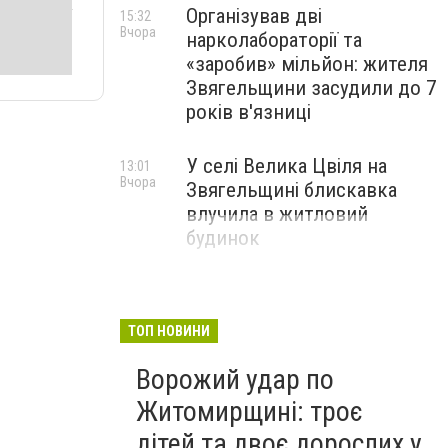
Організував дві
15:32
Вчора
нарколабораторії та
«заробив» мільйон: жителя
Звягельщини засудили до 7
років в'язниці
У селі Велика Цвіля на
13:01
Вчора
Звягельщині блискавка
влучила в житловий
будинок
ТОП НОВИНИ
Ворожий удар по
Житомирщині: троє
дітей та двоє дорослих у