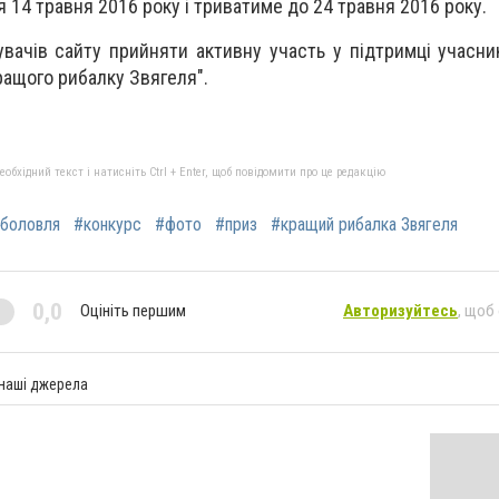
 14 травня 2016 року і триватиме до 24 травня 2016 року.
вачів сайту прийняти активну участь у підтримці учасник
ащого рибалку Звягеля".
бхідний текст і натисніть Ctrl + Enter, щоб повідомити про це редакцію
боловля
#конкурс
#фото
#приз
#кращий рибалка Звягеля
0,0
Оцініть першим
Авторизуйтесь
, щоб
 наші джерела