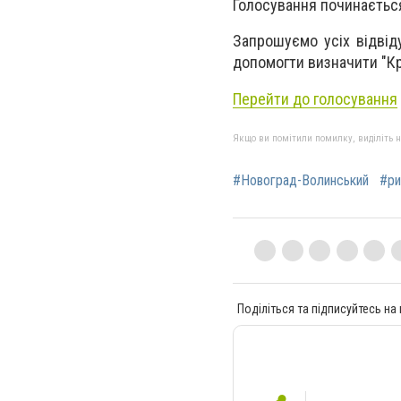
Голосування починається
Запрошуємо усіх відвіду
допомогти визначити "Кр
Перейти до голосування
Якщо ви помітили помилку, виділіть нео
#Новоград-Волинський
#ри
Поділіться та підписуйтесь на