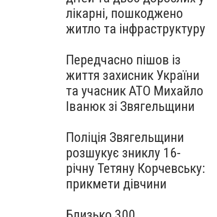
лікарні, пошкоджено
житло та інфраструктуру
Передчасно пішов із
життя захисник України
та учасник АТО Михайло
Іванюк зі Звягельщини
Поліція Звягельщини
розшукує зниклу 16-
річну Тетяну Корчевську:
прикмети дівчини
Близько 300