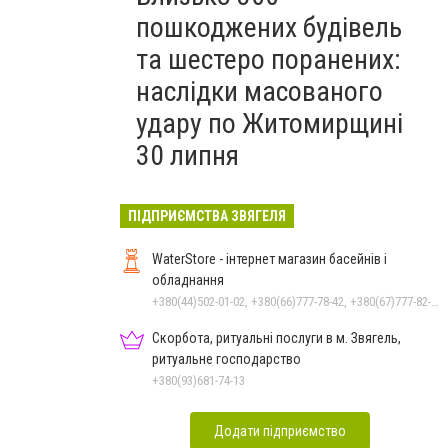
пошкоджених будівель
та шестеро поранених:
наслідки масованого
удару по Житомирщині
30 липня
ПІДПРИЄМСТВА ЗВЯГЕЛЯ
WaterStore - інтернет магазин басейнів і
обладнання
+380(44)502-01-02, +380(66)777-78-42, +380(67)777-82-19, +380(67)890-80-80, +380(73)890-80-80, +380(44)502-01-03
Скорбота, ритуальні послуги в м. Звягель,
ритуальне господарство
+380(93)681-74-13
Додати підприємство