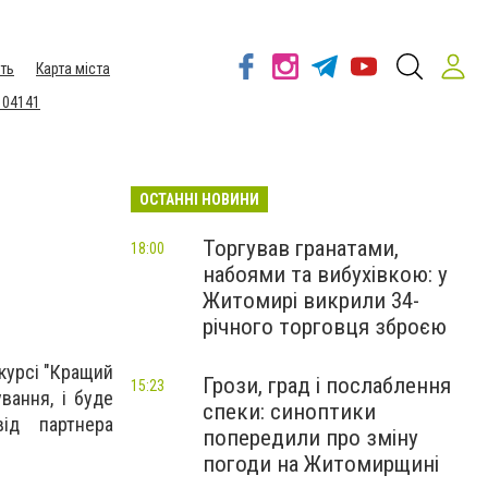
ть
Карта міста
 04141
ОСТАННІ НОВИНИ
Торгував гранатами,
18:00
набоями та вибухівкою: у
Житомирі викрили 34-
річного торговця зброєю
курсі "Кращий
Грози, град і послаблення
15:23
вання, і буде
спеки: синоптики
ід партнера
попередили про зміну
погоди на Житомирщині