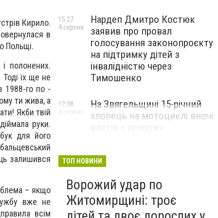
Нардеп Дмитро Костюк
15:27
устрів Кирило.
4 серпня
заявив про провал
повернулася в
голосування законопроєкту
о Польщі.
на підтримку дітей з
 і полонених.
інвалідністю через
 Тоді їх ще не
Тимошенко
 1988-го по ­
ому ти жива, а
На Звягельщині 15-річний
12:38
ати! Якби твій
4 серпня
хлопець на мотоциклі вночі
ідіймала руки.
влетів у огорожу
тбук для його
ебальцевський
єць залишився
ТОП НОВИНИ
Ворожий удар по
роблема – якщо
Житомирщині: троє
лужбу вже не
дітей та двоє дорослих у
правила всім