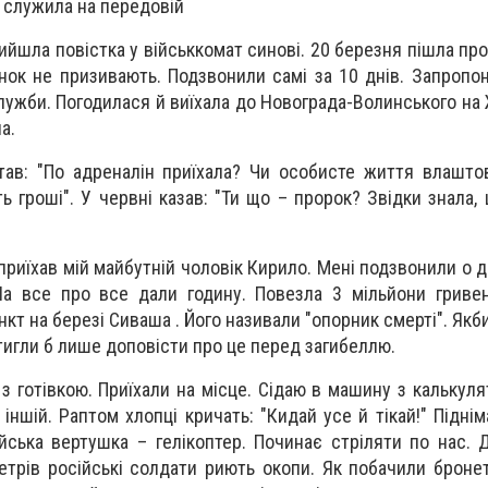
 служила на передовій
ийшла повістка у військкомат синові. 20 березня пішла пр
інок не призивають. Подзвонили самі за 10 днів. Запропо
лужби. Погодилася й виїхала до Новограда-Волинського на
а.
ав: "По адреналін приїхала? Чи особисте життя влашто
ь гроші". У червні казав: "Ти що – пророк? Звідки знала,
 приїхав мій майбутній чоловік Кирило. Мені подзвонили о др
На все про все дали годину. Повезла 3 мільйони гриве
кт на березі Сиваша . Його називали "опорник смерті". Якб
стигли б лише доповісти про це перед загибеллю.
і з готівкою. Приїхали на місце. Сідаю в машину з калькул
 іншій. Раптом хлопці кричать: "Кидай усе й тікай!" Підні
йська вертушка – гелікоптер. Починає стріляти по нас. Д
метрів російські солдати риють окопи. Як побачили броне