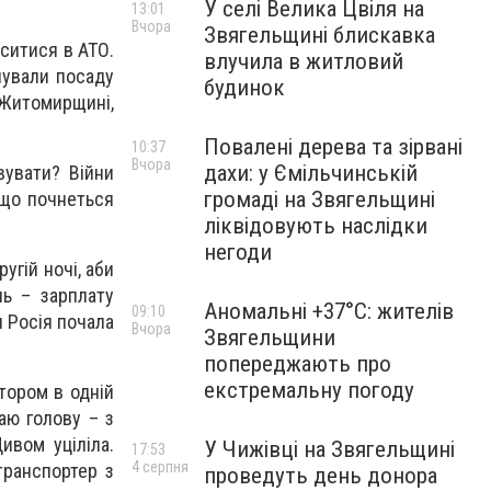
У селі Велика Цвіля на
13:01
Вчора
Звягельщині блискавка
оситися в АТО.
влучила в житловий
нували посаду
будинок
 Житомирщині,
Повалені дерева та зірвані
10:37
Вчора
дахи: у Ємільчинській
вувати? Війни
громаді на Звягельщині
 що почнеться
ліквідовують наслідки
негоди
угій ночі, аби
нь – зарплату
Аномальні +37°C: жителів
09:10
и Росія почала
Вчора
Звягельщини
попереджають про
екстремальну погоду
ятором в одній
маю голову – з
ивом уціліла.
У Чижівці на Звягельщині
17:53
4 серпня
транспортер з
проведуть день донора