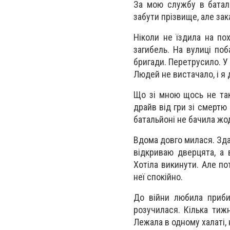
За мою службу в батал
забути прізвище, але за
Ніколи не їздила на по
загибель. На вулиці по
бригади. Перетрусило. У
Людей не вистачало, і я 
Що зі мною щось не так
драйв від гри зі смертю
батальйоні не бачила жод
Вдома довго милася. Здав
відкриваю дверцята, а 
Хотіла викинути. Але п
неї спокійно.
До війни любила приби
розучилася. Кілька тиж
Лежала в одному халаті,