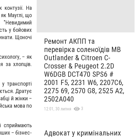
 контузії. На
 як Мауглі, що
у "Невидимий
сть у бойових
синати. Щоночі
Ремонт АКПП та
перевірка соленоїдів MB
Outlander & Citroen C-
ихологу, – як
я за хлопців.
Crosser & Peugeot 2.2D
W6DGB DCT470 SPS6 #
2001 F5, 2231 W6, 2207C6,
 у транспорті
2275 69, 2570 G8, 2525 A2,
ється. Дратує
2502A040
абці й жінки –
ійська мова по
3
12:01, 30 липня
і сприймають
Адвокат у кримінальних
нших – бізнес-