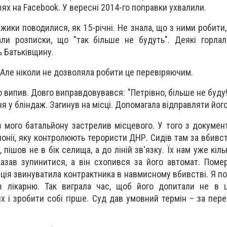
зях на Facebook. У вересні 2014-го поправки ухвалили.
жики поводилися, як 15-річні. Не знала, що з ними робити
али розписки, що "так більше не будуть". Деякі горла
 Батьківщину.
. Але ніколи не дозволяла робити це перевіряючим.
о випив. Довго виправдовувався: "Петрівно, більше не буду!"
я у бліндаж. Загинув на місці. Допомагала відправляти його
з мого батальйону застрелив місцевого. У того з докумен
олонії, яку контролюють терористи ДНР. Сидів там за вбивс
 пішов не в бік селища, а до ліній зв'язку. Їх нам уже кіль
казав зупинитися, а він схопився за його автомат. Поме
іція звинуватила контрактника в навмисному вбивстві. Я п
 в лікарню. Так виграла час, щоб його допитали не в 
ях і зробити собі гірше. Суд дав умовний термін – за пе