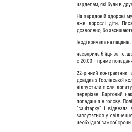
нардепам, які були в дру
На передовій здорові му
вже дорослі діти. Пис
дозволено, бо захищають
Іноді кричала на пацанів
насварила бійця за те, щ
о 20:00 – пряме попаданн
22-річний контрактник і
довідка з Горлівської к
відпустили після допиту,
перерізав. Вартовий на
попадання в голову. Пол
"санітарку" і відвезла
заплутатися у свідченн
необхідної самооборони.