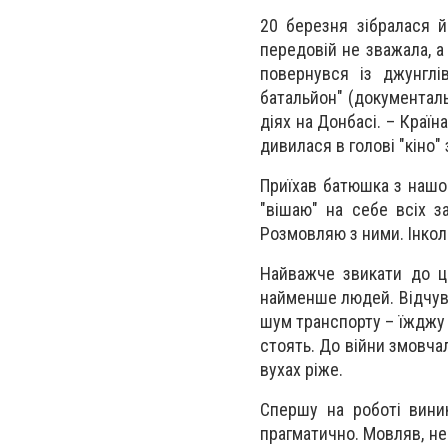
20 березня зібралася й
передовій не зважала, а
повернувся із джунглі
батальйон" (документаль
діях на Донбасі. – Краї
дивилася в голові "кіно" 
Приїхав батюшка з нашог
"вішаю" на себе всіх з
Розмовляю з ними. Інкол
Найважче звикати до ци
найменше людей. Відчува
шум транспорту – їжджу 
стоять. До війни змовчал
вухах ріже.
Спершу на роботі вини
прагматично. Мовляв, не 