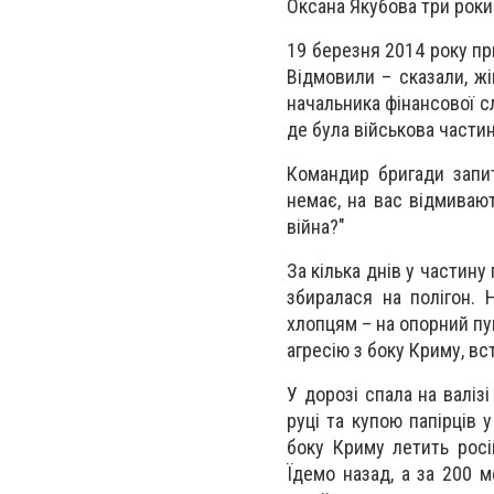
Оксана Якубова три роки
19 березня 2014 року пр
Відмовили – сказали, ж
начальника фінансової с
де була військова частин
Командир бригади запит
немає, на вас відмивают
війна?"
За кілька днів у частину
збиралася на полігон. 
хлопцям – на опорний пун
агресію з боку Криму, в
У дорозі спала на валіз
руці та купою папірців у
боку Криму летить росі
Їдемо назад, а за 200 