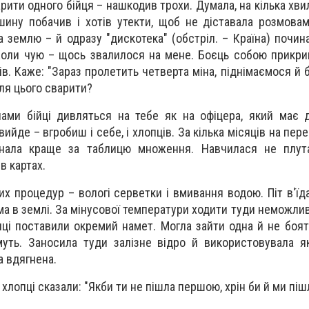
рити одного бійця – на­шкодив трохи. Думала, на кілька хвил
шину побачив і хотів утекти, щоб не діставала розмова
а землю – й одразу "дискотека" (обстріл. – Країна) почин
Коли чую – щось звалилося на мене. Боєць собою прикри
ів. Каже: "Зараз пролетить четверта міна, піднімаємося й 
ісля цього сварити?
лами бійці дивляться на тебе як на офіцера, який має 
вийде – вгробиш і себе, і хлопців. За кілька місяців на пере
знала краще за таблицю множення. Навчилася не плута
в картах.
них процедур – вологі серветки і вмивання водою. Піт в'їд
яма в землі. За мінусової температури ходити туди неможли
пці поставили окремий намет. Могла зайти одна й не боят
уть. Заносила туди залізне відро й використовувала я
а вдягнена.
хлопці сказали: "Якби ти не пішла першою, хрін би й ми піш