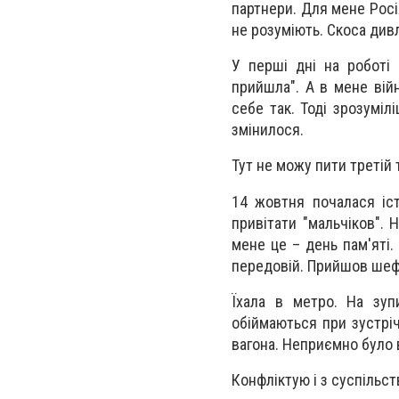
партнери. Для мене Росі
не розуміють. Скоса дивл
У перші дні на роботі 
прийшла". А в мене вій
себе так. Тоді зрозуміл
змінилося.
Тут не можу пити третій т
14 жовтня почалася іст
привітати "мальчіков". 
мене це – день пам'яті. 
передовій. Прийшов шеф 
Їхала в метро. На зуп
обіймаються при зустріч
вагона. Неприємно було 
Конфліктую і з суспільст