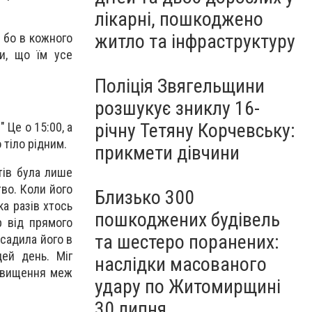
лікарні, пошкоджено
житло та інфраструктуру
, бо в кожного
ли, що їм усе
Поліція Звягельщини
розшукує зниклу 16-
річну Тетяну Корчевську:
 Це о 15:00, а
 тіло рідним.
прикмети дівчини
тів була лише
тво. Коли його
Близько 300
ка разів хтось
пошкоджених будівель
р від прямого
та шестеро поранених:
осадила його в
цей день. Міг
наслідки масованого
ревищення меж
удару по Житомирщині
30 липня