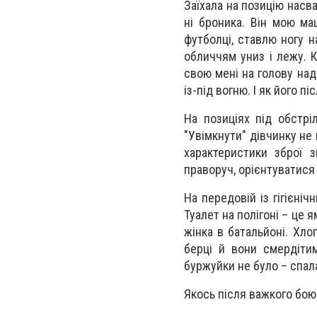
Заїхала на позицію насва
ні броника. Він мою ма
футболці, ставлю ногу н
обличчям униз і лежу. 
свою мені на голову над
із-під вогню. І як його п
На позиціях під обстрі
"Увімкнути" дівчинку не 
характеристики зброї 
праворуч, орієнтуватися 
На передовій із гігієніч
Туалет на полігоні – це 
жінка в батальйоні. Хло
берці й вони смердітим
буржуйки не було – спал
Якось після важкого бою 