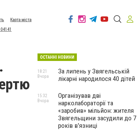
ть
Карта міста
 04141
ОСТАННІ НОВИНИ
.
За липень у Звягельській
18:21
Вчора
лікарні народилося 40 дітей
мертю
Організував дві
15:32
Вчора
нарколабораторії та
«заробив» мільйон: жителя
Звягельщини засудили до 7
років в'язниці