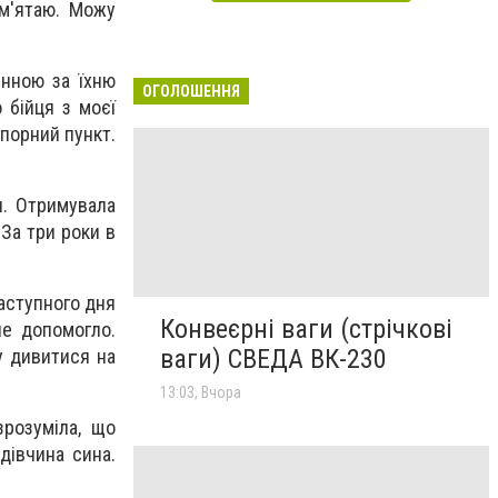
ам'ятаю. Можу
инною за їхню
ОГОЛОШЕННЯ
 бійця з моєї
опорний пункт.
я. Отримувала
За три роки в
Наступного дня
Конвеєрні ваги (стрічкові
не допомогло.
ваги) СВЕДА ВК-230
у дивитися на
13:03, Вчора
зрозуміла, що
дівчина сина.