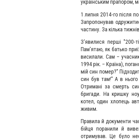
українським прапором, м
1 липня 2014-го після п
Запропонував одружитис
частину. За кілька тижні
З'явилися перші "200-ті
Пам'ятаю, як батько при
висилали. Сам – учасник
1994 рік. – Країна), пог
мій син помер?" Підходит
син був там!" А в нього
Отримані за смерть син
бригади. На кришку ноу
котел, один хлопець ав
живим.
Правила й документи час
бійця поранили й виве
отримував. Це було не