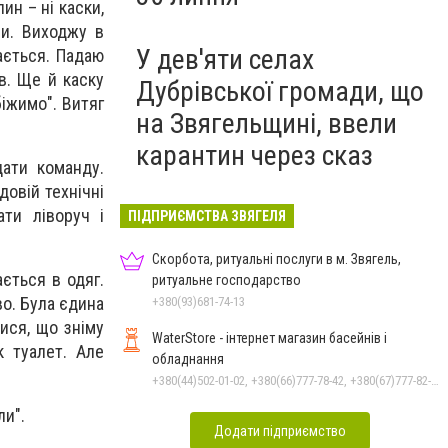
ин – ні каски,
ми. Виходжу в
У дев'яти селах
ається. Падаю
в. Ще й каску
Дубрівської громади, що
біжимо". Витяг
на Звягельщині, ввели
карантин через сказ
дати команду.
довій технічні
ти ліворуч і
ПІДПРИЄМСТВА ЗВЯГЕЛЯ
Скорбота, ритуальні послуги в м. Звягель,
ається в одяг.
ритуальне господарство
во. Була єдина
+380(93)681-74-13
ися, що зніму
WaterStore - інтернет магазин басейнів і
к туалет. Але
обладнання
+380(44)502-01-02, +380(66)777-78-42, +380(67)777-82-19, +380(67)890-80-80, +380(73)890-80-80, +380(44)502-01-03
ли".
Додати підприємство