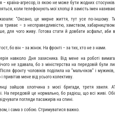
я – країна-агресор, із якою не може бути жодних стосунків
яться, коли телефонують мої хлопці й замість імен називаю
казали: "Оксано, це мирне життя, тут усе по-іншому. 
на триває – з несправедливістю, хамством, хабарництво
іше, для чого живу. Готова стати й довбати асфальт, аби 
ост, бо він – за жінок. На фронті – за тих, хто не з нами.
ерія навколо Дня захисника. Від мене на роботі вимага
Нічого не здавала, бо з міністерства на передовій були л
Після фронту чоловіків поділила на "мальчіков" і мужиків,
і привітав мене від усього колективу.
инці зайшов хлопчина з моєї бригади, третя хвиля. А
і. На передовій це нормально, бо радієш, що всі живі. Об
відчувати погляди пасажирів на спині.
вом, і сама з собою. Стримуватися важко.