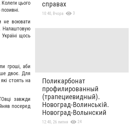
. Колеги цього
справах
 позивні.
3
10:40, Вчора
Ти не воювати
м. Налаштовую
в Україні щось
ли гроші, аби
ише двоє. Для
Поликарбонат
 які стоять на
профилированный
(трапециевидный).
ТОвці завжди
Новоград-Волинській.
ійняв посеред
Новоград-Волынский
24
12:40, 26 липня