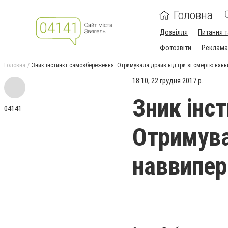
Головна
Дозвілля
Питання т
Фотозвіти
Реклама 
Головна
Зник інстинкт самозбереження. Отримувала драйв від гри зі смертю нав
18:10, 22 грудня 2017 р.
Зник інс
04141
Отримува
наввипе