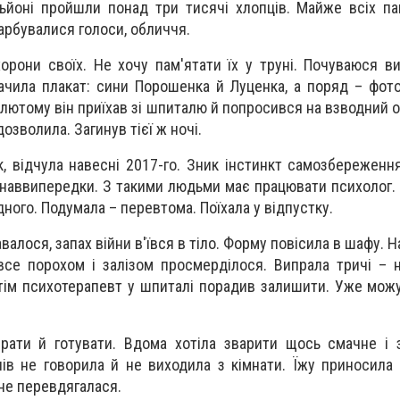
ьйоні пройшли понад три тисячі хлопців. Майже всіх п
карбувалися голоси, обличчя.
хорони своїх. Не хочу пам'ятати їх у труні. Почуваюся в
бачила плакат: сини Порошенка й Луценка, а поряд – фото
 лютому він приїхав зі шпиталю й попросився на взводний 
дозволила. Загинув тієї ж ночі.
, відчула навесні 2017-го. Зник інстинкт самозбереженн
 наввипередки. З такими людьми має працювати психолог. 
ного. Подумала – перевтома. Поїхала у відпустку.
алося, запах війни в'ївся в тіло. Форму повісила в шафу. 
все порохом і залізом просмерділося. Випрала тричі – 
отім психотерапевт у шпиталі порадив залишити. Уже мож
рати й готувати. Вдома хотіла зварити щось смачне і 
нів не говорила й не виходила з кімнати. Їжу приносила 
 не перевдягалася.