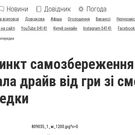
Новини
Довідник
Погода
а відповіді
Довідкова
Афіша
Оголошення
Вакансії
Нерухоміс
на сайті
YouTube 04141
Купуй онлайн
Instagram 04141
Facebook
випередки
тинкт самозбереження
ла драйв від гри зі с
редки
809035_1_w_1200.jpg?v=0