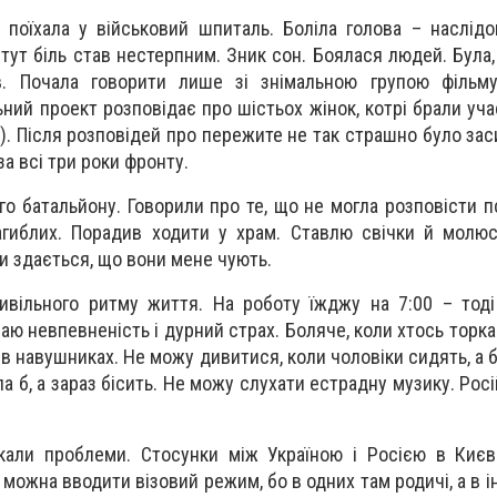
 поїхала у військовий шпиталь. Боліла голова – наслідок
 тут біль став нестерпним. Зник сон. Боялася людей. Була,
в. Почала говорити лише зі знімальною групою фільм
ний проект розповідає про шістьох жінок, котрі брали уча
на). Після розповідей про пережите не так страшно було за
за всі три роки фронту.
о батальйону. Говорили про те, що не могла розповісти пс
агиблих. Порадив ходити у храм. Ставлю свічки й молюс
и здається, що вони мене чують.
вільного ритму життя. На роботу їжджу на 7:00 – тоді
ю невпевненість і дурний страх. Боляче, коли хтось торка
в навушниках. Не можу дивитися, коли чоловіки сидять, а б
а б, а зараз бісить. Не можу слухати естрадну музику. Рос
кали проблеми. Стосунки між Україною і Росією в Києв
можна вводити візовий режим, бо в одних там родичі, а в і