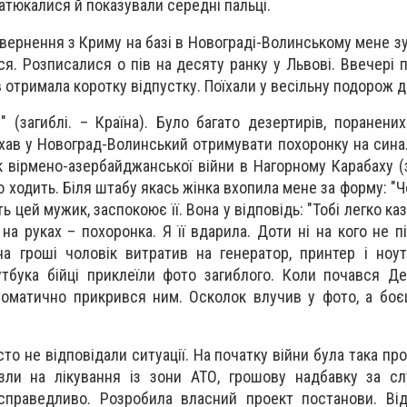
атюкалися й показували середні пальці.
овернення з Криму на базі в Новограді-Волинському мене з
я. Розписалися о пів на десяту ранку у Львові. Ввечері 
в отримала коротку відпустку. Поїхали у весільну подорож д
" (загиблі. – Країна). Було багато дезертирів, поранених
їхав у Новоград-Волинський отримувати похоронку на сина.
 вірмено-­азербайджанської війни в Нагорному Карабаху (з
ано ходить. Біля штабу якась жінка вхопила мене за форму: "Ч
ь цей мужик, заспокоює її. Вона у відповідь: "Тобі легко каз
 на руках – похоронка. Я її вдарила. Доти ні на кого не п
а гроші чоловік витратив на генератор, принтер і ноу
тбука бійці приклеїли фото загиблого. Коли почався Д
томатично прикрився ним. Осколок влучив у фото, а бо
то не відповідали ситуації. На початку війни була така п
зли на лікування із зони АТО, грошову надбавку за с
справедливо. Розробила власний проект постанови. Від