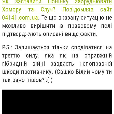
Як заставити Понінку забруднювати
Хомору та Случ? Повідомляв сайт
04141.com.ua
. Те що вказану ситуацію не
можливо вирішити в правовому полі
підтверджують описані вище факти.
P.S.: Залишається тільки сподіватися на
треттю силу, яка як на справжній
гібридній війні завдасть непоправної
шкоди противнику. (Сашко Білий чому ти
так рано пішов? :( )