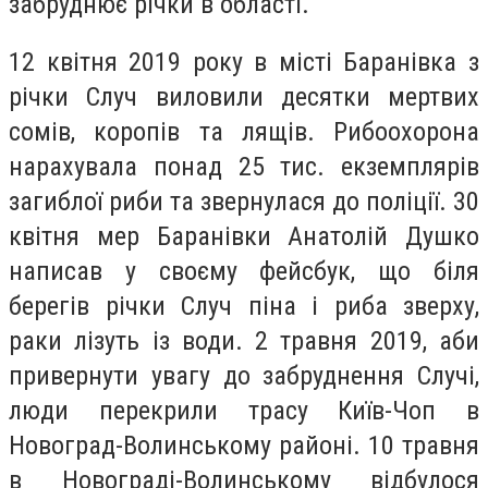
забруднює річки в області.
12 квітня 2019 року в місті Баранівка з
річки Случ виловили десятки мертвих
сомів, коропів та лящів. Рибоохорона
нарахувала понад 25 тис. екземплярів
загиблої риби та звернулася до поліції. 30
квітня мер Баранівки Анатолій Душко
написав у своєму фейсбук, що біля
берегів річки Случ піна і риба зверху,
раки лізуть із води. 2 травня 2019, аби
привернути увагу до забруднення Случі,
люди перекрили трасу Київ-Чоп в
Новоград-Волинському районі. 10 травня
в Новограді-Волинському відбулося