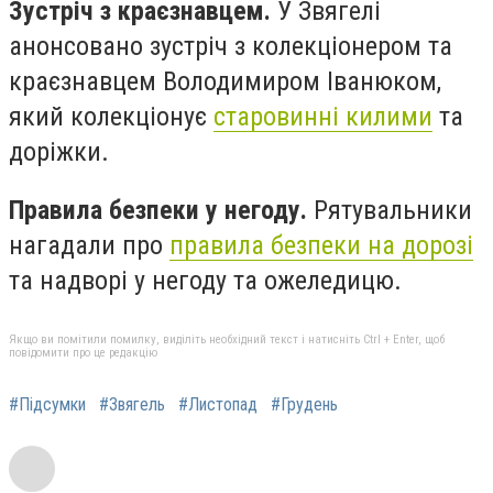
Зустріч з краєзнавцем.
У Звягелі
анонсовано зустріч з колекціонером та
краєзнавцем Володимиром Іванюком,
який колекціонує
старовинні килими
та
доріжки.
Правила безпеки у негоду.
Рятувальники
нагадали про
правила безпеки на дорозі
та надворі у негоду та ожеледицю.
Якщо ви помітили помилку, виділіть необхідний текст і натисніть Ctrl + Enter, щоб
повідомити про це редакцію
#Підсумки
#Звягель
#Листопад
#Грудень