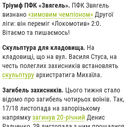
Тріумф ПФК «Звягель».
ПФК Звягель
визнано
«зимовим чемпіоном»
Другої
ліги: він переміг «Локомотив» 2:0.
Вітаємо та пишаємось!
Скульптура для кладовища.
На
кладовищі, що на вул. Василя Стуса, на
честь полеглих захисників встановлять
скульптуру
архистратига Михаїла.
Загибель захисників.
Цього тижня стало
відомо про загибель чотирьох воїнів. Так,
17/18 листопада на запорізькому
напрямку
загинув 20-річний
Денис
Радченко, 29 листопада з ним прощалися