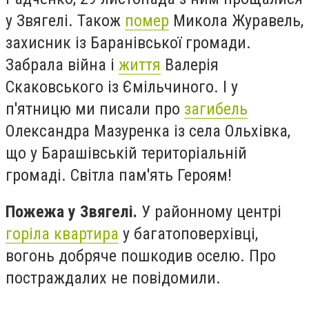
у Звягелі. Також
помер
Микола Журавель,
захисник із Баранівської громади.
Забрала війна і
життя
Валерія
Скаковського із Ємільчиного. І у
п'ятницю ми писали про
загибель
Олександра Мазуренка із села Ольхівка,
що у Барашівській територіальній
громаді.
Світла пам'ять Героям!
Пожежа у Звягелі.
У районному центрі
горіла квартира
у багатоповерхівці,
вогонь добряче пошкодив оселю. Про
постраждалих не повідомили.