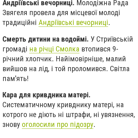
Андріївські вечорниці.
Молодіжна Рада
Звягеля провела для місцевої молоді
традиційні
Андріївські вечорниці
.
Смерть дитини на водоймі.
У Стриївській
громаді
на річці Смолка
втопився 9-
річний хлопчик. Найімовірніше, малий
вийшов на лід, і той проломився. Світла
пам'ять!
Кара для кривдника матері.
Систематичному кривднику матері, на
котрого не діють ні штрафи, ні увязнення,
знову
оголосили про підозру
.