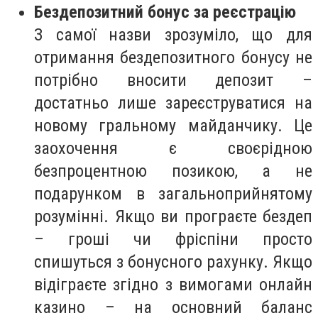
Бездепозитний бонус за реєстрацію
З самої назви зрозуміло, що для
отримання бездепозитного бонусу не
потрібно вносити депозит –
достатньо лише зареєструватися на
новому гральному майданчику. Це
заохочення є своєрідною
безпроцентною позикою, а не
подарунком в загальноприйнятому
розумінні. Якщо ви програєте бездеп
– гроші чи фріспіни просто
спишуться з бонусного рахунку. Якщо
відіграєте згідно з вимогами онлайн
казино – на основний баланс