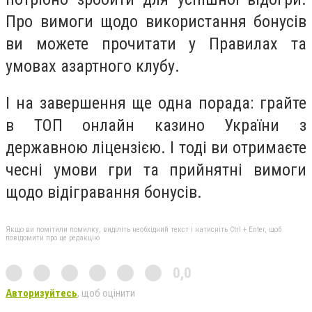
Про вимоги щодо використання бонусів
ви можете прочитати у Правилах та
умовах азартного клубу.
І на завершення ще одна порада: грайте
в ТОП онлайн казино України з
державною ліцензією. І тоді ви отримаєте
чесні умови гри та прийнятні вимоги
щодо відігравання бонусів.
Якщо ви помітили помилку, виділіть необхідний текст і натисніть Ctrl + Enter, щоб
повідомити про це редакцію
0,0
Авторизуйтесь
, щоб оцінити