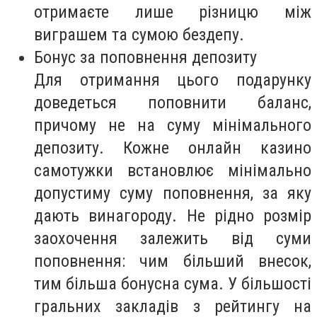
отримаєте лише різницю між
виграшем та сумою бездепу.
Бонус за поповнення депозиту
Для отримання цього подарунку
доведеться поповнити баланс,
причому не на суму мінімального
депозиту. Кожне онлайн казино
самотужки встановлює мінімально
допустиму суму поповнення, за яку
дають винагороду. Не рідно розмір
заохочення залежить від суми
поповнення: чим більший внесок,
тим більша бонусна сума. У більшості
гральних закладів з рейтингу на