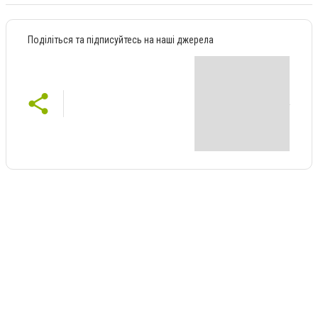
Поділіться та підписуйтесь на наші джерела