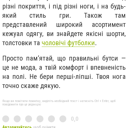
різні покриття, і під різні ноги, і на будь-
який стиль гри. Також там
представлений широкий асортимент
кежуал одягу, ви знайдете якісні шорти,
толстовки та
чоловічі футболки
.
Просто пам’ятай, що правильні бутси —
це не мода, а твій комфорт і впевненість
на полі. Не бери перші-ліпші. Твоя нога
точно скаже дякую.
Якщо ви помітили помилку, виділіть необхідний текст і натисніть Ctrl + Enter, щоб
повідомити про це редакцію
0,0
Авторизуйтесь
, щоб оцінити