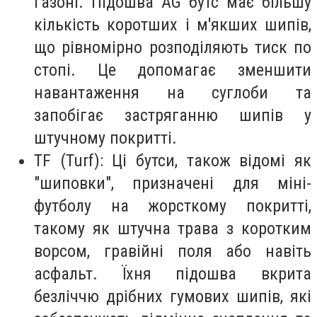
газоні. Підошва AG бутс має більшу
кількість коротших і м'якших шипів,
що рівномірно розподіляють тиск по
стопі. Це допомагає зменшити
навантаження на суглоби та
запобігає застряганню шипів у
штучному покритті.
TF (Turf): Ці бутси, також відомі як
"шиповки", призначені для міні-
футболу на жорсткому покритті,
такому як штучна трава з коротким
ворсом, гравійні поля або навіть
асфальт. Їхня підошва вкрита
безліччю дрібних гумових шипів, які