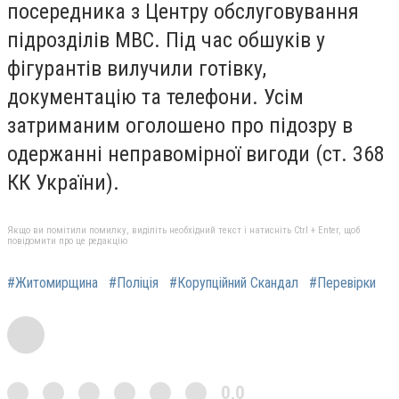
посередника з Центру обслуговування
підрозділів МВС. Під час обшуків у
фігурантів вилучили готівку,
документацію та телефони. Усім
затриманим оголошено про підозру в
одержанні неправомірної вигоди (ст. 368
КК України).
Якщо ви помітили помилку, виділіть необхідний текст і натисніть Ctrl + Enter, щоб
повідомити про це редакцію
#Житомирщина
#Поліція
#Корупційний Скандал
#Перевірки
0,0